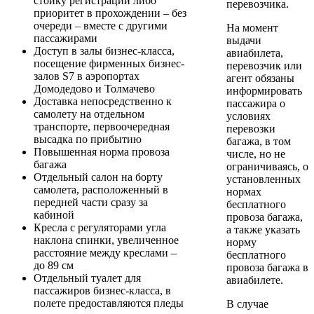
стойку регистрации либо
перевозчика.
приоритет в прохождении – без
очереди – вместе с другими
На момент
пассажирами
выдачи
Доступ в залы бизнес-класса,
авиабилета,
посещение фирменных бизнес-
перевозчик или
залов S7 в аэропортах
агент обязаны
Домодедово и Толмачево
информировать
Доставка непосредственно к
пассажира о
самолету на отдельном
условиях
транспорте, первоочередная
перевозки
высадка по прибытию
багажа, в том
Повышенная норма провоза
числе, но не
багажа
ограничиваясь, о
Отдельный салон на борту
установленных
самолета, расположенный в
нормах
передней части сразу за
бесплатного
кабиной
провоза багажа,
Кресла с регуляторами угла
а также указать
наклона спинки, увеличенное
норму
расстояние между креслами –
бесплатного
до 89 см
провоза багажа в
Отдельный туалет для
авиабилете.
пассажиров бизнес-класса, в
полете предоставляются пледы
В случае