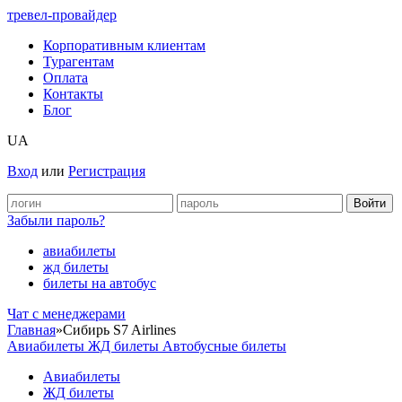
тревел-провайдер
Корпоративным клиентам
Турагентам
Оплата
Контакты
Блог
UA
Вход
или
Регистрация
Забыли пароль?
авиабилеты
жд билеты
билеты на автобус
Чат c менеджерами
Главная
»
Сибирь S7 Airlines
Авиабилеты
ЖД билеты
Автобусные билеты
Авиабилеты
ЖД билеты