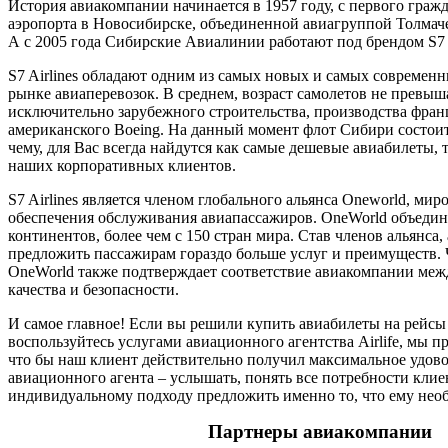
История авиакомпании начинается в 1957 году, с первого гражд
аэропорта в Новосибирске, объединенной авиагруппой Толмаче
А с 2005 года Сибирские Авиалинии работают под брендом S7 A
S7 Airlines обладают одним из самых новых и самых современ
рынке авиаперевозок. В среднем, возраст самолетов не превыша
исключительно зарубежного строительства, производства франц
американского Boeing. На данный момент флот Сибири состоит 
чему, для Вас всегда найдутся как самые дешевые авиабилеты, т
наших корпоративных клиентов.
S7 Airlines является членом глобального альянса Oneworld, мир
обеспечения обслуживания авиапассажиров. OneWorld объедин
континентов, более чем с 150 стран мира. Став членов альянса
предложить пассажирам гораздо больше услуг и преимуществ. Ч
OneWorld также подтверждает соответствие авиакомпании ме
качества и безопасности.
И самое главное! Если вы решили купить авиабилеты на рейсы
воспользуйтесь услугами авиационного агентства Airlife, мы п
что бы наш клиент действительно получил максимальное удовол
авиационного агента – услышать, понять все потребности клиен
индивидуальному подходу предложить именно то, что ему нео
Партнеры авиакомпании