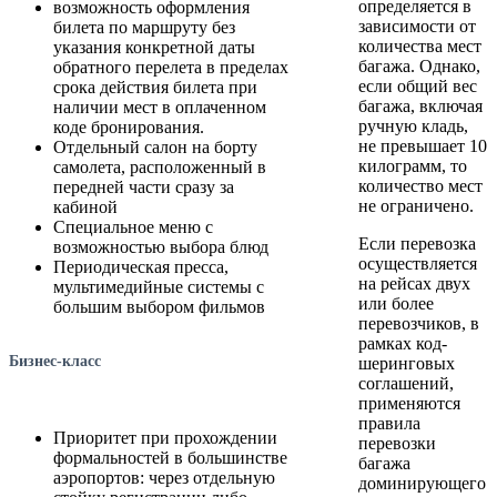
определяется в
возможность оформления
зависимости от
билета по маршруту без
количества мест
указания конкретной даты
багажа. Однако,
обратного перелета в пределах
если общий вес
срока действия билета при
багажа, включая
наличии мест в оплаченном
ручную кладь,
коде бронирования.
не превышает 10
Отдельный салон на борту
килограмм, то
самолета, расположенный в
количество мест
передней части сразу за
не ограничено.
кабиной
Специальное меню с
Если перевозка
возможностью выбора блюд
осуществляется
Периодическая пресса,
на рейсах двух
мультимедийные системы с
или более
большим выбором фильмов
перевозчиков, в
рамках код-
Бизнес-класс
шеринговых
соглашений,
применяются
правила
Приоритет при прохождении
перевозки
формальностей в большинстве
багажа
аэропортов: через отдельную
доминирующего