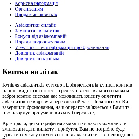
Корисна інформація
Організаціям
Продаж авіаквитків
Авіаквитки онлайн
Замовити авіаквиток
Бонуси від авіакомпаній
Поради подорожуючим
ViewTrip — вся інформація про бронювання
Довідник авіакомпаній
Довідник по країнам
Квитки на літак
Купівля авіаквитків суттєво відрізняється від купівлі квитків
на інші виді транспорту. Перед купівлею авіаквитки можна
забронювати: система дає можливість клієнту оплатити
авіаквиток не відразу, а через деякий час. Після того, як Ви
завершили бронювання, наш оператор зв’яжеться з Вами та
проінформує про умови викупу і перельоту.
Крім цього, деякі тарифи на авіаквитки дають можливість
змінювати дати вильоту і прибуття. Вам не потрібно буде
здавати їх у касу й купувати нові авіаквитки – за необхідності