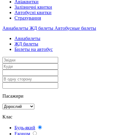
Авіаквитки
Залізничні квитки
Автобусні квитки
Cтрахування
Авиабилеты
ЖД билеты
Автобусные билеты
Авиабилеты
ЖД билеты
Билеты на автобус
Пасажири
Клас
Будь-який
Економ