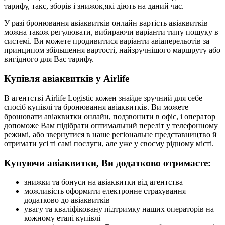
тарифу, такс, зборів і знижок,які діють на даний час.
У разі бронювання авіаквитків онлайн вартість авіаквитків
можна також регулювати, вибираючи варіанти типу пошуку в
системі. Ви можете продивитися варіанти авіаперельотів за
принципом збільшення вартості, найзручнішого маршруту або
вигідного для Вас тарифу.
Купівля авіаквитків у Airlife
В агентстві Airlife Logistic кожен знайде зручний для себе
спосіб купівлі та бронювання авіаквитків. Ви можете
бронювати авіаквитки онлайн, подзвонити в офіс, і оператор
допоможе Вам підібрати оптимальний переліт у телефонному
режимі, або звернутися в наше регіональне представництво й
отримати усі ті самі послуги, але уже у своєму рідному місті.
Купуючи авіаквитки, Ви додатково отримаєте:
знижки та бонуси на авіаквитки від агентства
можливість оформити електронне страхування
додатково до авіаквитків
увагу та кваліфіковану підтримку наших операторів на
кожному етапі купівлі