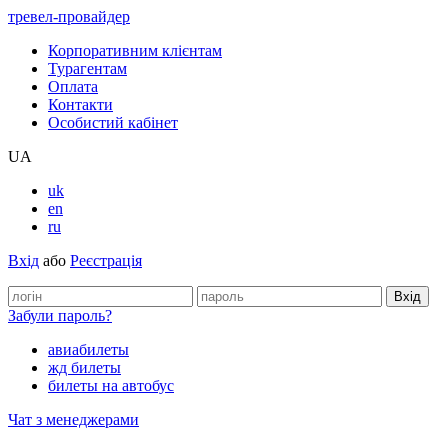
тревел-провайдер
Корпоративним клієнтам
Турагентам
Оплата
Контакти
Особистий кабінет
UA
uk
en
ru
Вхід
або
Реєстрація
Забули пароль?
авиабилеты
жд билеты
билеты на автобус
Чат з менеджерами