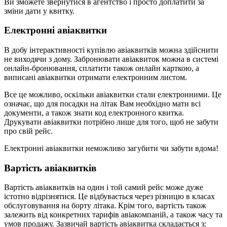
Ви зможете звернутися в агентство і просто доплатити за
зміни дати у квитку.
Електронні авіаквитки
В добу інтерактивності купівлю авіаквитків можна здійснити
не виходячи з дому. Забронювати авіаквиток можна в системі
онлайн-бронювання, сплатити також онлайн карткою, а
виписані авіаквитки отримати електронним листом.
Все це можливо, оскільки авіаквитки стали електронними. Це
означає, що для посадки на літак Вам необхідно мати всі
документи, а також знати код електронного квитка.
Друкувати авіаквитки потрібно лише для того, щоб не забути
про свій рейс.
Електронні авіаквитки неможливо загубити чи забути вдома!
Вартість авіаквитків
Вартість авіаквитків на один і той самий рейс може дуже
істотно відрізнятися. Це відбувається через різницю в класах
обслуговування на борту літака. Крім того, вартість також
залежить від конкретних тарифів авіакомпаній, а також часу та
умов продажу. Зазвичай вартість авіаквитка складається з: