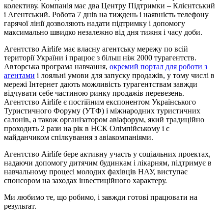
колективу. Компанія має два Центру Підтримки – Клієнтський
і Агентський. Робота 7 днів на тиждень і наявність телефону
гарячої лінії дозволяють надати підтримку і допомогу
максимально швидко незалежно від дня тижня і часу доби.
Агентство Airlife має власну агентську мережу по всій
території України і працює з більш ніж 2000 турагентств.
Авторська програма навчання,
окремий портал для роботи з
агентами
і лояльні умови для запуску продажів, у тому числі в
мережі Інтернет дають можливість турагентствам завжди
відчувати себе частиною ринку продажів перевезень.
Агентство Airlife є постійним експонентом Українського
Туристичного Форуму (УТФ) і міжнародних туристичних
салонів, а також організатором авіафорум, який традиційно
проходить 2 рази на рік в НСК Олімпійському і є
майданчиком спілкування з авіакомпаніями.
Агентство Airlife бере активну участь у соціальних проектах,
надаючи допомогу дитячим будинкам і лікарням, підтримує в
навчальному процесі молодих фахівців НАУ, виступає
спонсором на заходах інвестиційного характеру.
Ми любимо те, що робимо, і завжди готові працювати на
результат.