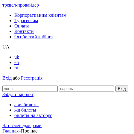
тревел-провайдер
Корпоративним клієнтам
Турагентам
Оплата
Контакти
Особистий кабінет
UA
uk
en
ru
Вхід
або
Реєстрація
Забули пароль?
авиабилеты
жд билеты
билеты на автобус
Чат з менеджерами
Главная
»
Про нас