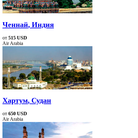
Ченнай
, Индия
от
515 USD
Air Arabia
Хартум
, Судан
от
650 USD
Air Arabia