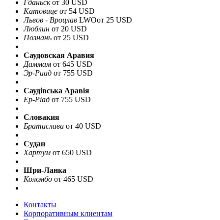
Гданьск
от 30 USD
Катовице
от 54 USD
Львов - Вроцлав
LWO
от 25 USD
Люблин
от 20 USD
Познань
от 25 USD
Саудовская Аравия
Даммам
от 645 USD
Эр-Риад
от 755 USD
Саудівська Аравія
Ер-Ріад
от 755 USD
Словакия
Братислава
от 40 USD
Судан
Хартум
от 650 USD
Шри-Ланка
Коломбо
от 465 USD
Контакты
Корпоративным клиентам