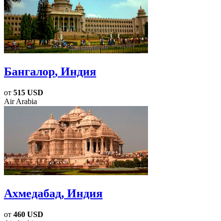
Бангалор
, Индия
от
515 USD
Air Arabia
Ахмедабад
, Индия
от
460 USD