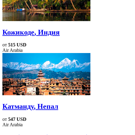
Кожикоде
, Индия
от
515 USD
Air Arabia
Катманду
, Непал
от
547 USD
Air Arabia