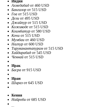
Индия
Ахмедабад
от 460 USD
Бангалор
от 515 USD
Гоа
от 515 USD
Дели
от 495 USD
Джайпур
от 515 USD
Кожикоде
от 515 USD
Коимбатур
от 580 USD
Кочи
от 515 USD
Мумбаи
от 460 USD
Нагпур
от 600 USD
Тируванантапурам
от 515 USD
Хайдарабад
от 545 USD
Ченнай
от 515 USD
Ирак
Басра
от 915 USD
Иран
Шираз
от 645 USD
Кения
Найроби
от 685 USD