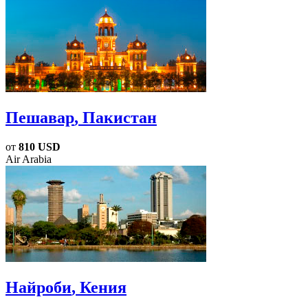
Пешавар
, Пакистан
от
810 USD
Air Arabia
Найроби
, Кения