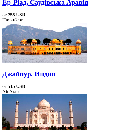
Ер-Ріад
, Саудівська Аравія
от
755 USD
Нюрнберг
Джайпур
, Индия
от
515 USD
Air Arabia