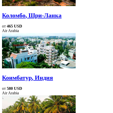
Коломбо
, Шри-Ланка
от
465 USD
Air Arabia
Коимбатур
, Индия
от
580 USD
Air Arabia