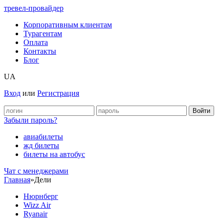
тревел-провайдер
Корпоративным клиентам
Турагентам
Оплата
Контакты
Блог
UA
Вход
или
Регистрация
Забыли пароль?
авиабилеты
жд билеты
билеты на автобус
Чат c менеджерами
Главная
»
Дели
Нюрнберг
Wizz Air
Ryanair