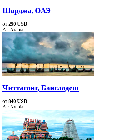
Шарджа
, ОАЭ
от
250 USD
Air Arabia
Читтагонг
, Бангладеш
от
840 USD
Air Arabia