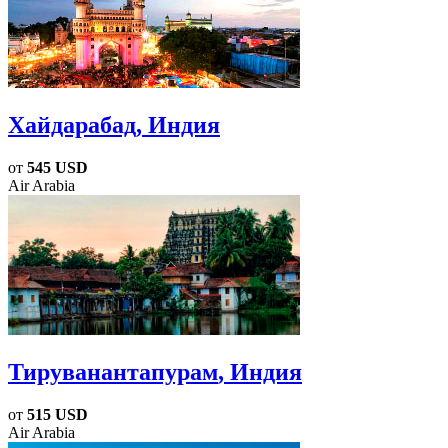
Хайдарабад
, Индия
от
545 USD
Air Arabia
Тируванантапурам
, Индия
от
515 USD
Air Arabia