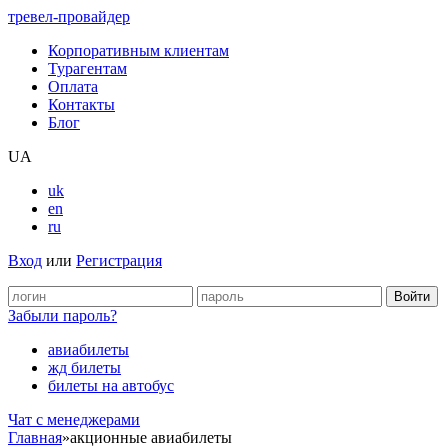
тревел-провайдер
Корпоративным клиентам
Турагентам
Оплата
Контакты
Блог
UA
uk
en
ru
Вход
или
Регистрация
Забыли пароль?
авиабилеты
жд билеты
билеты на автобус
Чат c менеджерами
Главная
»
акционные авиабилеты