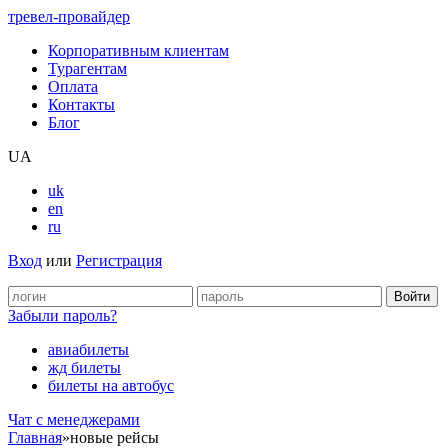
тревел-провайдер
Корпоративным клиентам
Турагентам
Оплата
Контакты
Блог
UA
uk
en
ru
Вход
или
Регистрация
Забыли пароль?
авиабилеты
жд билеты
билеты на автобус
Чат c менеджерами
Главная
»
новые рейсы