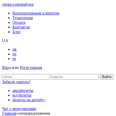
тревел-провайдер
Корпоративным клиентам
Турагентам
Оплата
Контакты
Блог
UA
uk
en
ru
Вход
или
Регистрация
Забыли пароль?
авиабилеты
жд билеты
билеты на автобус
Чат c менеджерами
Главная
»
спецпредложения