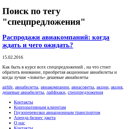
Поиск по тегу
"спецпредложения"
Распродажи авиакомпаний: когда
ждать и чего ожидать?
15.02.2016
Как быть в курсе всех спецпредложений , на что стоит
обратить внимание, приобретая акционные авиабилеты и
когда лучше «ловить» дешевые авиабилеты
airlife
,
авиабилеты
,
авиакомпании
,
авиасоветы
,
акции
,
акция
,
дешевые авиабилеты
,
лайфхаки
,
спецпредложения
Контакты
Корпоративным клиентам
Грузоперевозки авиационным транспортом
Аренда бизнес джета
О нас
Контакты