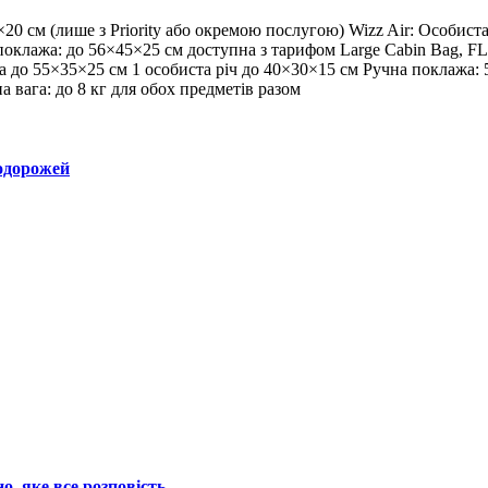
×20 см (лише з Priority або окремою послугою) Wizz Air: Особиста
поклажа: до 56×45×25 см доступна з тарифом Large Cabin Bag, FLE
а до 55×35×25 см 1 особиста річ до 40×30×15 см Ручна поклажа: 5
 вага: до 8 кг для обох предметів разом
подорожей
о, яке все розповість