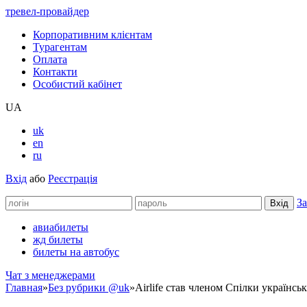
тревел-провайдер
Корпоративним клієнтам
Турагентам
Оплата
Контакти
Особистий кабінет
UA
uk
en
ru
Вхід
або
Реєстрація
За
авиабилеты
жд билеты
билеты на автобус
Чат з менеджерами
Главная
»
Без рубрики @uk
»
Airlife cтав членом Спілки українсь