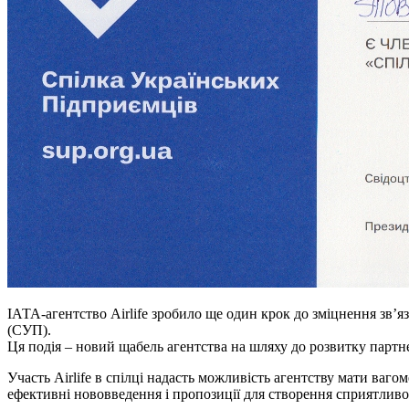
ІАТА-агентство Airlife зробило ще один крок до зміцнення зв’яз
(СУП).
Ця подія – новий щабель агентства на шляху до розвитку партн
Участь Airlife в спілці надасть можливість агентству мати ваго
ефективні нововведення і пропозиції для створення сприятливог