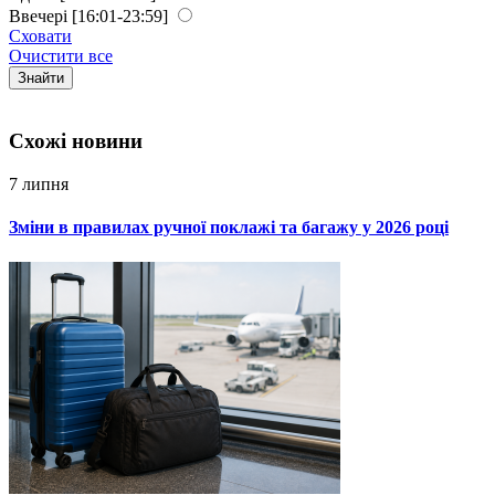
Ввечері
[16:01-23:59]
Сховати
Очистити все
Знайти
Схожi новини
7 липня
Зміни в правилах ручної поклажі та багажу у 2026 році