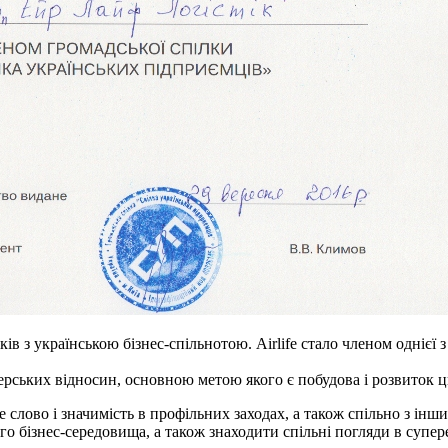
ків з українською бізнес-спільнотою. Airlife стало членом одніє
ерських відносин, основною метою якого є побудова і розвиток ц
ме слово і значимість в профільних заходах, а також спільно з і
о бізнес-середовища, а також знаходити спільні погляди в супере