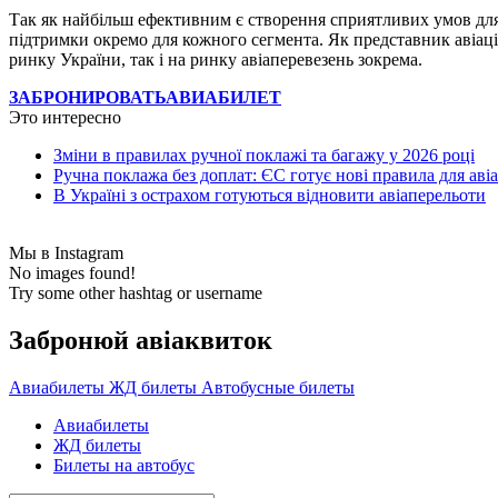
Так як найбільш ефективним є створення сприятливих умов для 
підтримки окремо для кожного сегмента. Як представник авіаційн
ринку України, так і на ринку авіаперевезень зокрема.
ЗАБРОНИРОВАТЬ
АВИАБИЛЕТ
Это интересно
Зміни в правилах ручної поклажі та багажу у 2026 році
Ручна поклажа без доплат: ЄС готує нові правила для ав
В Україні з острахом готуються відновити авіаперельоти
Мы в Instagram
No images found!
Try some other hashtag or username
Забронюй авiаквиток
Авиабилеты
ЖД билеты
Автобусные билеты
Авиабилеты
ЖД билеты
Билеты на автобус