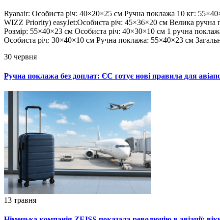
Ryanair: Особиста річ: 40×20×25 см Ручна поклажа 10 кг: 55×40
WIZZ Priority) easyJet:Особиста річ: 45×36×20 см Велика ручна 
Розмір: 55×40×23 см Особиста річ: 40×30×10 см 1 ручна поклаж
Особиста річ: 30×40×10 см Ручна поклажа: 55×40×23 см Загальна
30 червня
Ручна поклажа без доплат: ЄС готує нові правила для авіа
13 травня
Німецька компанія ZEISS показала революцію в авіації: вікн