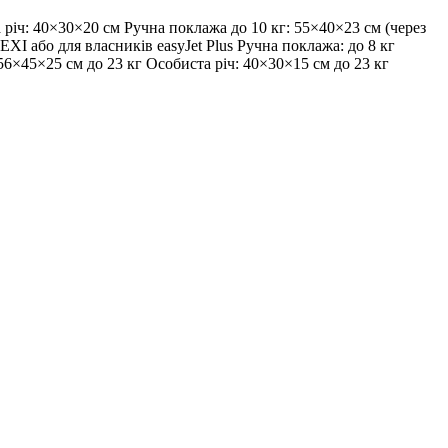
 річ: 40×30×20 см Ручна поклажа до 10 кг: 55×40×23 см (через
XI або для власників easyJet Plus Ручна поклажа: до 8 кг
6×45×25 см до 23 кг Особиста річ: 40×30×15 см до 23 кг