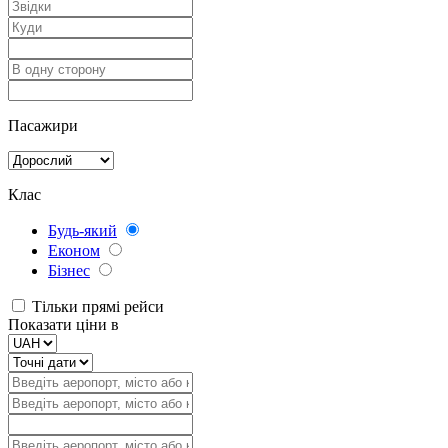
Пасажири
Клас
Будь-який
Економ
Бізнес
Тільки прямі рейси
Показати ціни в