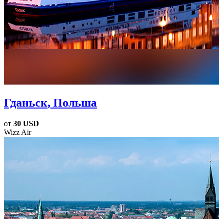
Гданьск
, Польша
от
30 USD
Wizz Air