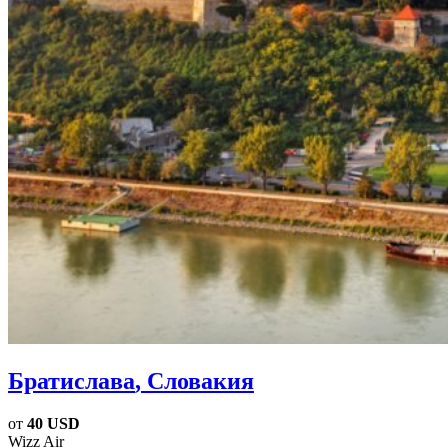
Братислава
, Словакия
от
40 USD
Wizz Air