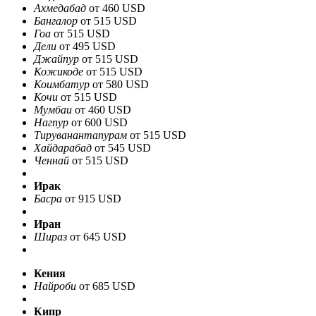
Ахмедабад
от 460 USD
Бангалор
от 515 USD
Гоа
от 515 USD
Дели
от 495 USD
Джайпур
от 515 USD
Кожикоде
от 515 USD
Коимбатур
от 580 USD
Кочи
от 515 USD
Мумбаи
от 460 USD
Нагпур
от 600 USD
Тируванантапурам
от 515 USD
Хайдарабад
от 545 USD
Ченнай
от 515 USD
Ирак
Басра
от 915 USD
Иран
Шираз
от 645 USD
Кения
Найроби
от 685 USD
Кипр