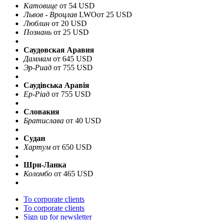
Катовице
от 54 USD
Львов - Вроцлав
LWO
от 25 USD
Люблин
от 20 USD
Познань
от 25 USD
Саудовская Аравия
Даммам
от 645 USD
Эр-Риад
от 755 USD
Саудівська Аравія
Ер-Ріад
от 755 USD
Словакия
Братислава
от 40 USD
Судан
Хартум
от 650 USD
Шри-Ланка
Коломбо
от 465 USD
To corporate clients
To corporate clients
Sign up for newsletter