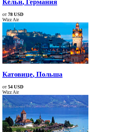
Кёльн
, Германия
от
78 USD
Wizz Air
Катовице
, Польша
от
54 USD
Wizz Air