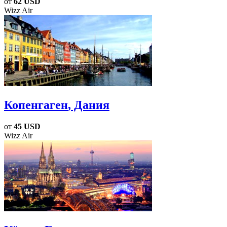
от
62 USD
Wizz Air
Копенгаген
, Дания
от
45 USD
Wizz Air