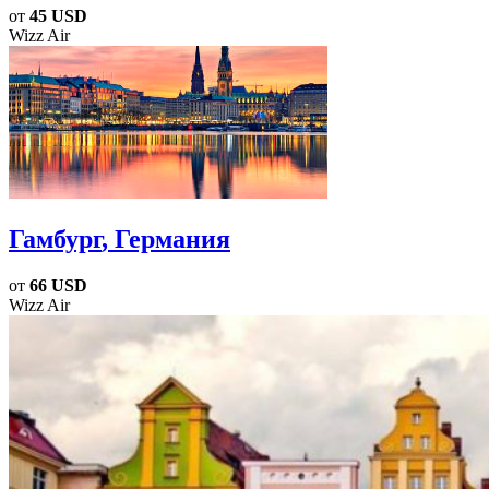
от
45 USD
Wizz Air
Гамбург
, Германия
от
66 USD
Wizz Air