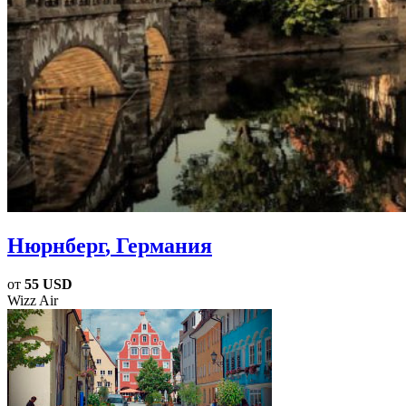
Нюрнберг
, Германия
от
55 USD
Wizz Air