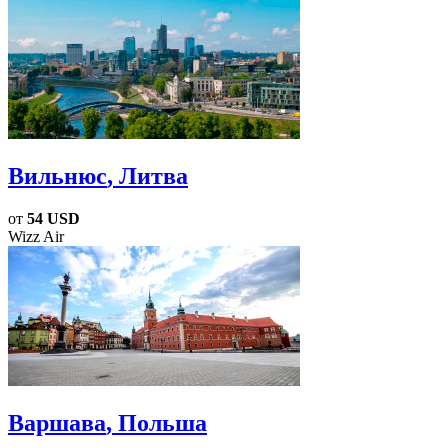
Вильнюс
, Литва
от
54 USD
Wizz Air
Варшава
, Польша