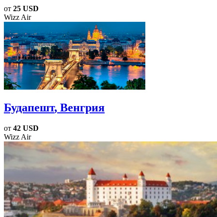
от
25 USD
Wizz Air
Будапешт
, Венгрия
от
42 USD
Wizz Air