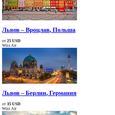
Львов – Вроцлав
, Польша
от
25 USD
Wizz Air
Львов – Берлин
, Германия
от
35 USD
Wizz Air