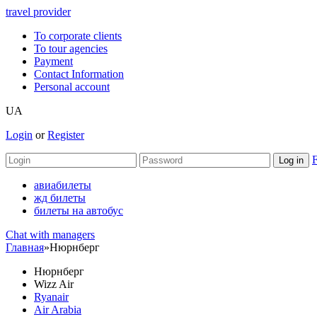
travel provider
To corporate clients
To tour agencies
Payment
Contact Information
Personal account
UA
Login
or
Register
F
авиабилеты
жд билеты
билеты на автобус
Chat with managers
Главная
»
Нюрнберг
Нюрнберг
Wizz Air
Ryanair
Air Arabia