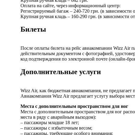
Крупная ручная кладь – 642 грн.
Оплата на сайте, через информационный центр:
Регистрируемый багаж – 240-720 грн. (в зависимости о
Крупная ручная кладь – 160-290 грн. (в зависимости о
Билеты
После оплаты билета на рейс авиакомпании Wizz Air 
действительным документом с фотографией, удостовер
код подтверждения по электронной почте (онлайн-брон
Дополнительные услуги
Wizz Air, как бюджетная авиакомпания, не предлагает 
Авиакомпания Wizz Air предлагает услугу выбора мест
Места с дополнительным пространством для ног
Места с дополнительным пространством для ног распо
места в ряду с аварийным выходом):
– пассажиры младше 18 лет;
– пассажиры с избыточным весом;
– пассажиры, требующие особого внимания;