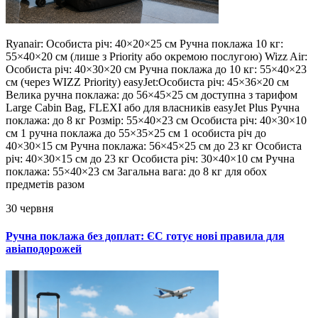
Ryanair: Особиста річ: 40×20×25 см Ручна поклажа 10 кг:
55×40×20 см (лише з Priority або окремою послугою) Wizz Air:
Особиста річ: 40×30×20 см Ручна поклажа до 10 кг: 55×40×23
см (через WIZZ Priority) easyJet:Особиста річ: 45×36×20 см
Велика ручна поклажа: до 56×45×25 см доступна з тарифом
Large Cabin Bag, FLEXI або для власників easyJet Plus Ручна
поклажа: до 8 кг Розмір: 55×40×23 см Особиста річ: 40×30×10
см 1 ручна поклажа до 55×35×25 см 1 особиста річ до
40×30×15 см Ручна поклажа: 56×45×25 см до 23 кг Особиста
річ: 40×30×15 см до 23 кг Особиста річ: 30×40×10 см Ручна
поклажа: 55×40×23 см Загальна вага: до 8 кг для обох
предметів разом
30 червня
Ручна поклажа без доплат: ЄС готує нові правила для
авіаподорожей