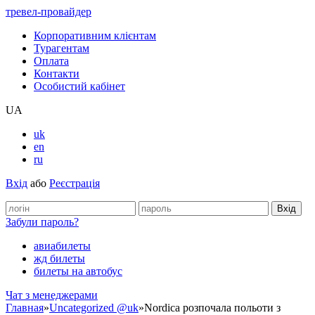
тревел-провайдер
Корпоративним клієнтам
Турагентам
Оплата
Контакти
Особистий кабінет
UA
uk
en
ru
Вхід
або
Реєстрація
Забули пароль?
авиабилеты
жд билеты
билеты на автобус
Чат з менеджерами
Главная
»
Uncategorized @uk
»
Nordica розпочала польоти з