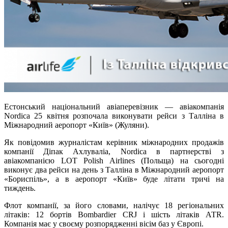
Естонський національний авіаперевізник — авіакомпанія
Nordica 25 квітня розпочала виконувати рейси з Талліна в
Міжнародний аеропорт «Київ» (Жуляни).
Як повідомив журналістам керівник міжнародних продажів
компанії Діпак Ахлуваліа, Nordica в партнерстві з
авіакомпанією LOT Polish Airlines (Польща) на сьогодні
виконує два рейси на день з Талліна в Міжнародний аеропорт
«Бориспіль», а в аеропорт «Київ» буде літати тричі на
тиждень.
Флот компанії, за його словами, налічує 18 регіональних
літаків: 12 бортів Bombardier CRJ і шість літаків АТR.
Компанія має у своєму розпорядженні вісім баз у Європі.