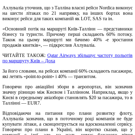
Ахлуваліа уточнив, що з Талліна власні рейси Nordica виконує
на шести літаках по 21 напрямку, на інших бортах вона
виконує рейси для таких компаній як LOT, SAS та ін.
«Основний потік на маршруті Київ-Таллінн — представники
бізнесу та туристи. Причому перші складають 60% потоку.
Також на цьому маршруті ми бачимо 40% -е зростання
продажів квитків», — підкреслив Ахлуваліа.
ЧИТАЙТЕ ТАКОЖ:
Qatar Airways збільшує частоту польотів
по маршруту Київ – Доха
За його словами, на рейсах компанії 60% складають пасажири,
які летять «point-to-point» і 40% — транзитом.
Говорячи про авіаційні збори в аеропортах, він зазначив
значну різницю між Києвом і Таллінном. Наприклад, якщо у
Києві в середньому авіазбори становлять $20 за пасажира, то в
Таллінні — EUR7.
Відповідаючи на питання про плани розвитку флоту,
Ахлуваліа зазначив, що в поточному році компанія не буде
купувати літаки, а сконцентрується на вдосконаленні сервісу.
Говорячи про плани в Україні, він коротко сказав, що у
компанії є ідеї, але, на жаль, немає бажаного рівня