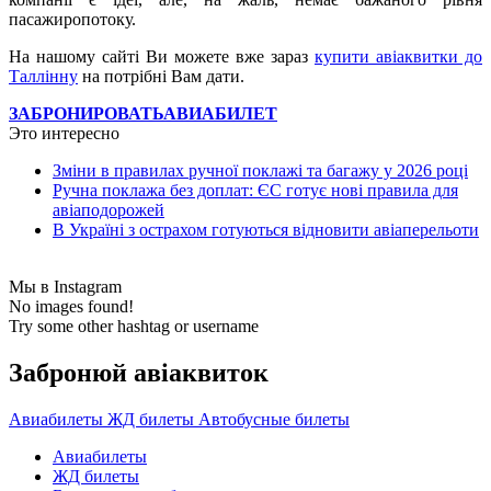
пасажиропотоку.
На нашому сайті Ви можете вже зараз
купити авіаквитки до
Таллінну
на потрібні Вам дати.
ЗАБРОНИРОВАТЬ
АВИАБИЛЕТ
Это интересно
Зміни в правилах ручної поклажі та багажу у 2026 році
Ручна поклажа без доплат: ЄС готує нові правила для
авіаподорожей
В Україні з острахом готуються відновити авіаперельоти
Мы в Instagram
No images found!
Try some other hashtag or username
Забронюй авiаквиток
Авиабилеты
ЖД билеты
Автобусные билеты
Авиабилеты
ЖД билеты