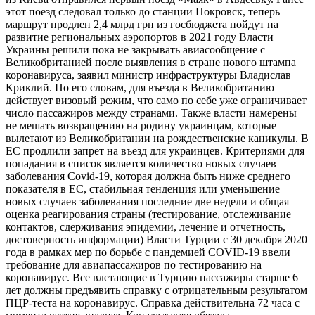
этот поезд следовал только до станции Покровск, теперь
маршрут продлен 2,4 млрд грн из госбюджета пойдут на
развитие региональных аэропортов в 2021 году Власти
Украины решили пока не закрывать авиасообщение с
Великобританией после выявления в стране нового штампа
коронавируса, заявил министр инфраструктуры Владислав
Криклий. По его словам, для въезда в Великобританию
действует визовый режим, что само по себе уже ограничивает
число пассажиров между странами. Также власти намерены
не мешать возвращению на родину украинцам, которые
вылетают из Великобритании на рождественские каникулы. В
ЕС продлили запрет на въезд для украинцев. Критериями для
попадания в список является количество новых случаев
заболевания Covid-19, которая должна быть ниже среднего
показателя в ЕС, стабильная тенденция или уменьшение
новых случаев заболевания последние две недели и общая
оценка реагирования страны (тестирование, отслеживание
контактов, сдерживания эпидемии, лечение и отчетность,
достоверность информации) Власти Турции с 30 декабря 2020
года в рамках мер по борьбе с пандемией COVID-19 ввели
требование для авиапассажиров по тестированию на
коронавирус. Все влетающие в Турцию пассажиры старше 6
лет должны предъявить справку с отрицательным результатом
ПЦР-теста на коронавирус. Справка действительна 72 часа с