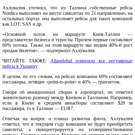
Ахлувалия уточнил, что из Таллина собственные рейсы
Nordica выполняет на шести самолетах по 21 направлению, на
остальных бортах она выполняет рейсы для таких компаний
как LOT, SAS и др.
«Основной поток на маршруте Киев-Таллин —
представители бизнеса и туристы. Причем первые составляют
60% потока. Также на этом маршруте мы видим 40%-й рост
продаж билетов», — подчеркнул Ахлувалия.
ЧИТАЙТЕ ТАКЖЕ:
Atlasglobal отменила все регулярные
рейсы в Украину
В целом, по его словам, на рейсах компании 60% составляют
пассажиры, летящие «point-to-point» и 40% — транзитом.
Говоря об авиационных сборах в аэропортах, он отметил
значительную разницу между Киевом и Таллином. Например,
если в Киеве в среднем авиасборы составляют $20 за
пассажира, то в Таллине — EUR7.
Отвечая на вопрос о планах развития флота, Ахлувалия
отметил, что в текущем году компания не будет приобретать
самолеты, а сконцентрируется на усовершенствовании
сервиса. Говоря о планах в Украине, он коротко сказал, что у