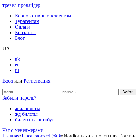
тревел-провайдер
Корпоративным клиентам
Турагентам
Оплата
Контакты
Блог
UA
uk
en
ru
Вход
или
Регистрация
Забыли пароль?
авиабилеты
жд билеты
билеты на автобус
Чат c менеджерами
Главная
»
Uncategorized @uk
»
Nordica начала полеты из Таллина