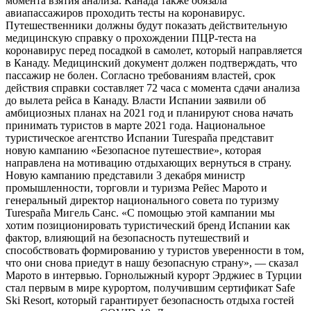
момента взятия анализа. Канада также обязала
авиапассажиров проходить тесты на коронавирус.
Путешественники должны будут показать действительную
медицинскую справку о прохождении ПЦР-теста на
коронавирус перед посадкой в самолет, который направляется
в Канаду. Медицинский документ должен подтверждать, что
пассажир не болен. Согласно требованиям властей, срок
действия справки составляет 72 часа с момента сдачи анализа
до вылета рейса в Канаду. Власти Испании заявили об
амбициозных планах на 2021 год и планируют снова начать
принимать туристов в марте 2021 года. Национальное
туристическое агентство Испании Turespaña представит
новую кампанию «Безопасное путешествие», которая
направлена ​​на мотивацию отдыхающих вернуться в страну.
Новую кампанию представили 3 декабря министр
промышленности, торговли и туризма Рейес Марото и
генеральный директор национального совета по туризму
Turespaña Мигель Санс. «С помощью этой кампании мы
хотим позиционировать туристический бренд Испании как
фактор, влияющий на безопасность путешествий и
способствовать формированию у туристов уверенности в том,
что они снова приедут в нашу безопасную страну», — сказал
Марото в интервью. Горнолыжный курорт Эрджиес в Турции
стал первым в мире курортом, получившим сертификат Safe
Ski Resort, который гарантирует безопасность отдыха гостей