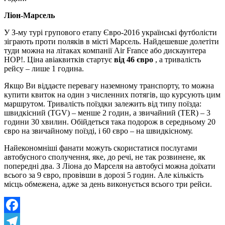
Ліон-Марсель
У З-му турі групового етапу Євро-2016 українські футболісти
зіграють проти поляків в місті Марсель. Найдешевше долетіти
туди можна на літаках компанії Air France або дискаунтера
HOP!. Ціна авіаквитків стартує
від 46 євро
, а тривалість
рейсу – лише 1 година.
Якщо Ви віддаєте перевагу наземному транспорту, то можна
купити квиток на один з численних потягів, що курсують цим
маршрутом. Тривалість поїздки залежить від типу поїзда:
швидкісний (TGV) – менше 2 годин, а звичайний (TER) – 3
години 30 хвилин. Обійдеться така подорож в середньому 20
євро на звичайному поїзді, і 60 євро – на швидкісному.
Найекономніші фанати можуть скористатися послугами
автобусного сполучення, яке, до речі, не так розвинене, як
попередні два. З Ліона до Марселя на автобусі можна доїхати
всього за 9 євро, провівши в дорозі 5 годин. Але кількість
місць обмежена, адже за день виконується всього три рейси.
Facebook