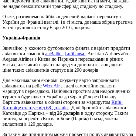
час подумати про авіаквитки. Адже квиток на матч, на жаль,
не надає безкоштовний трансфер від стадіону до стадіону.
Отже, розглянемо найбільш дешевий варіант перельоту з
України до Франції взагалі, і в ті міста, де наша збірна гратиме
матчі групового етапу Євро 2016, зокрема.
Україна-Франція
Звичайно, у кожного футбольного фаната є варіант придбати
авіаквитки компанії
airBaltic
,
Lufthansa
, Austrian Airlines або
Aegean Airlines з Києва до Парижа з пересадками в різних
містах, але такий варіант навряд чи дозволить заощадити –
ціна таких авіаквитків стартує від 290 доларів.
Для максимальної економії бюджету варто забронювати
авіаквиток на рейс
Wizz Air
, і далі самостійно скласти
маршрут з пересадкою. Найбільш простим для недосвідчених
туристів буде шлях з України до Франції через Польщу.
Вартість авіаквитка в обидві сторони за маршрутом
Київ-
Катовіце стартує від 68 доларів
. Далі бронюйте авіаквитки з
Катовіце до Парижа –
від 26 доларів
в одну сторону. Таким
чином, за переліт з Києва в Бове (Париж) і назад можна
вкластися в 120 доларів.
За таким же принципом можна провести пошук авіаквитків за