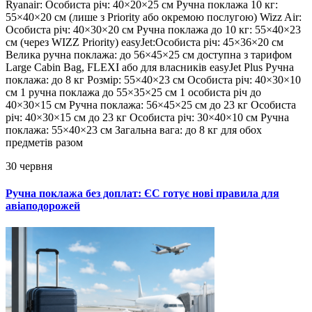
Ryanair: Особиста річ: 40×20×25 см Ручна поклажа 10 кг:
55×40×20 см (лише з Priority або окремою послугою) Wizz Air:
Особиста річ: 40×30×20 см Ручна поклажа до 10 кг: 55×40×23
см (через WIZZ Priority) easyJet:Особиста річ: 45×36×20 см
Велика ручна поклажа: до 56×45×25 см доступна з тарифом
Large Cabin Bag, FLEXI або для власників easyJet Plus Ручна
поклажа: до 8 кг Розмір: 55×40×23 см Особиста річ: 40×30×10
см 1 ручна поклажа до 55×35×25 см 1 особиста річ до
40×30×15 см Ручна поклажа: 56×45×25 см до 23 кг Особиста
річ: 40×30×15 см до 23 кг Особиста річ: 30×40×10 см Ручна
поклажа: 55×40×23 см Загальна вага: до 8 кг для обох
предметів разом
30 червня
Ручна поклажа без доплат: ЄС готує нові правила для
авіаподорожей