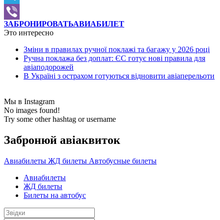
Telegram
ЗАБРОНИРОВАТЬ
АВИАБИЛЕТ
Viber
Это интересно
Зміни в правилах ручної поклажі та багажу у 2026 році
Ручна поклажа без доплат: ЄС готує нові правила для
авіаподорожей
В Україні з острахом готуються відновити авіаперельоти
Мы в Instagram
No images found!
Try some other hashtag or username
Забронюй авiаквиток
Авиабилеты
ЖД билеты
Автобусные билеты
Авиабилеты
ЖД билеты
Билеты на автобус