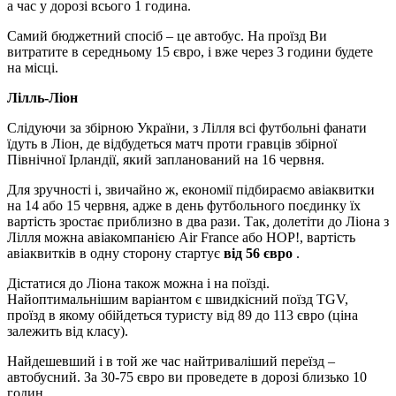
а час у дорозі всього 1 година.
Самий бюджетний спосіб – це автобус. На проїзд Ви
витратите в середньому 15 євро, і вже через 3 години будете
на місці.
Лілль-Ліон
Слідуючи за збірною України, з Лілля всі футбольні фанати
їдуть в Ліон, де відбудеться матч проти гравців збірної
Північної Ірландії, який запланований на 16 червня.
Для зручності і, звичайно ж, економії підбираємо авіаквитки
на 14 або 15 червня, адже в день футбольного поєдинку їх
вартість зростає приблизно в два рази. Так, долетіти до Ліона з
Лілля можна авіакомпанією Air France або HOP!, вартість
авіаквитків в одну сторону стартує
від 56 євро
.
Дістатися до Ліона також можна і на поїзді.
Найоптимальнішим варіантом є швидкісний поїзд TGV,
проїзд в якому обійдеться туристу від 89 до 113 євро (ціна
залежить від класу).
Найдешевший і в той же час найтриваліший переїзд –
автобусний. За 30-75 євро ви проведете в дорозі близько 10
годин.