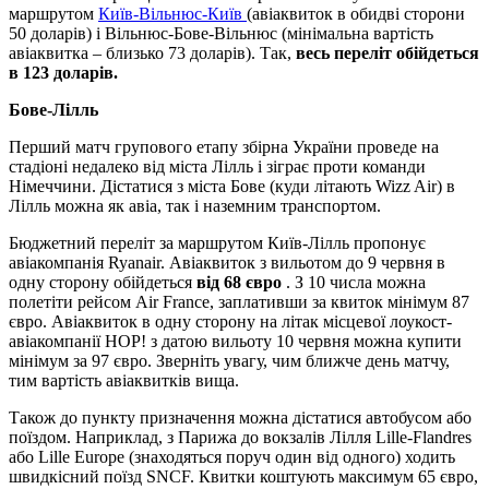
маршрутом
Київ-Вільнюс-Київ
(авіаквиток в обидві сторони
50 доларів) і Вільнюс-Бове-Вільнюс (мінімальна вартість
авіаквитка – близько 73 доларів). Так,
весь переліт обійдеться
в 123 доларів.
Бове-Лілль
Перший матч групового етапу збірна України проведе на
стадіоні недалеко від міста Лілль і зіграє проти команди
Німеччини. Дістатися з міста Бове (куди літають Wizz Air) в
Лілль можна як авіа, так і наземним транспортом.
Бюджетний переліт за маршрутом Київ-Лілль пропонує
авіакомпанія Ryanair. Авіаквиток з вильотом до 9 червня в
одну сторону обійдеться
від 68 євро
. З 10 числа можна
полетіти рейсом Air France, заплативши за квиток мінімум 87
євро. Авіаквиток в одну сторону на літак місцевої лоукост-
авіакомпанії HOP! з датою вильоту 10 червня можна купити
мінімум за 97 євро. Зверніть увагу, чим ближче день матчу,
тим вартість авіаквитків вища.
Також до пункту призначення можна дістатися автобусом або
поїздом. Наприклад, з Парижа до вокзалів Лілля Lille-Flandres
або Lille Europe (знаходяться поруч один від одного) ходить
швидкісний поїзд SNCF. Квитки коштують максимум 65 євро,