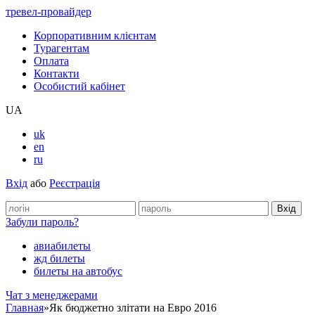
тревел-провайдер
Корпоративним клієнтам
Турагентам
Оплата
Контакти
Особистий кабінет
UA
uk
en
ru
Вхід
або
Реєстрація
Забули пароль?
авиабилеты
жд билеты
билеты на автобус
Чат з менеджерами
Главная
»
Як бюджетно злітати на Евро 2016