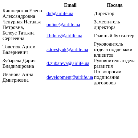
Email
Посада
Кашперская Елена
dir@airlife.ua
Директор
Александровна
Чепурная Наталья
Заместитель
online@airlife.ua
Петровна,
директора
Белоус Татьяна
t.bilous@airlife.ua
Главный бухгалтер
Сергеевна
Руководитель
Товстюк Артем
a.tovstyuk@airlife.ua
отдела поддержки
Валериевич
клиентов
Зубарева Дария
Руковоитель отдела
d.zubareva@airlife.ua
Владимировна
развития
По вопросам
Иванова Анна
development@airlife.ua
подписания
Дмитриевна
договоров