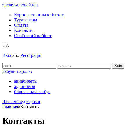
тревел-провайдер
Корпоративним клієнтам
Турагентам
Оплата
Контакти
Особистий кабінет
UA
Вхід
або
Реєстрація
Забули пароль?
авиабилеты
жд билеты
билеты на автобус
Чат з менеджерами
Главная
»
Контакты
Контакты