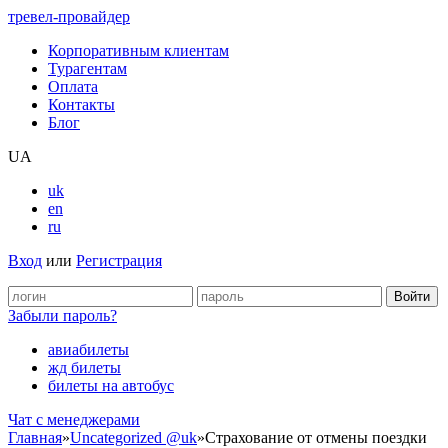
тревел-провайдер
Корпоративным клиентам
Турагентам
Оплата
Контакты
Блог
UA
uk
en
ru
Вход
или
Регистрация
Забыли пароль?
авиабилеты
жд билеты
билеты на автобус
Чат c менеджерами
Главная
»
Uncategorized @uk
»
Страхование от отмены поездки