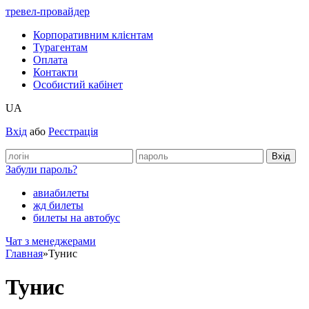
тревел-провайдер
Корпоративним клієнтам
Турагентам
Оплата
Контакти
Особистий кабінет
UA
Вхід
або
Реєстрація
Забули пароль?
авиабилеты
жд билеты
билеты на автобус
Чат з менеджерами
Главная
»
Тунис
Тунис