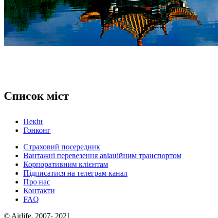
Список міст
Пекін
Гонконг
Страховий посередник
Вантажні перевезення авіаційним транспортом
Корпоративним клієнтам
Підписатися на телеграм канал
Про нас
Контакти
FAQ
© Airlife, 2007- 2021