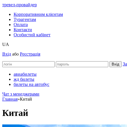
тревел-провайдер
Корпоративним клієнтам
Турагентам
Оплата
Контакти
Особистий кабінет
UA
Вхід
або
Реєстрація
За
авиабилеты
жд билеты
билеты на автобус
Чат з менеджерами
Главная
»
Китай
Китай