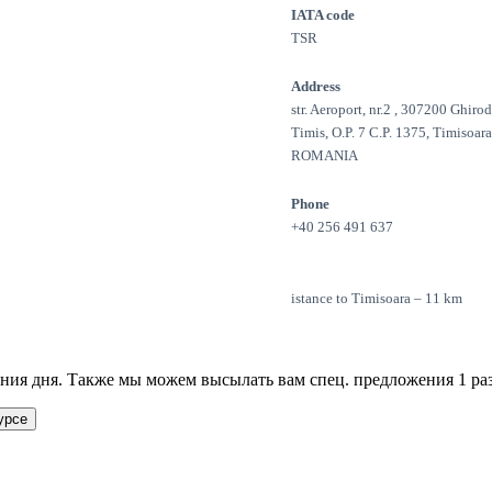
IATA code
TSR
Address
str. Aeroport, nr.2 , 307200 Ghiro
Timis, O.P. 7 C.P. 1375, Timisoara
ROMANIA
Phone
+40 256 491 637
istance to Timisoara – 11 km
ия дня. Также мы можем высылать вам спец. предложения 1 раз
урсе