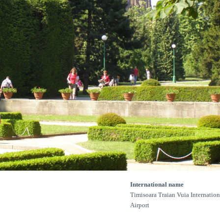
International name
Timisoara Traian Vuia Internation
Airport