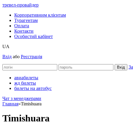
тревел-провайдер
Корпоративним клієнтам
Турагентам
Оплата
Контакти
Особистий кабінет
UA
Вхід
або
Реєстрація
За
авиабилеты
жд билеты
билеты на автобус
Чат з менеджерами
Главная
»
Timishuara
Timishuara