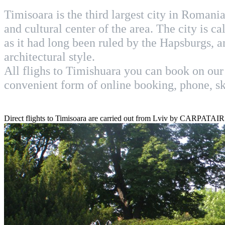
Timisoara is the third largest city in Romania. 
and cultural center of the area. The city is ca
as it had long been ruled by the Hapsburgs, a
architectural style.
All flighs to Timishuara you can book on our
convenient form of online booking, phone, sk
Direct flights to Timisoara are carried out from Lviv by CARPATAIR