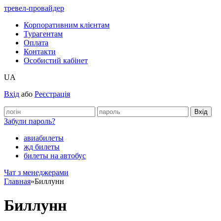
тревел-провайдер
Корпоративним клієнтам
Турагентам
Оплата
Контакти
Особистий кабінет
UA
Вхід
або
Реєстрація
Забули пароль?
авиабилеты
жд билеты
билеты на автобус
Чат з менеджерами
Главная
»
Биллунн
Биллунн