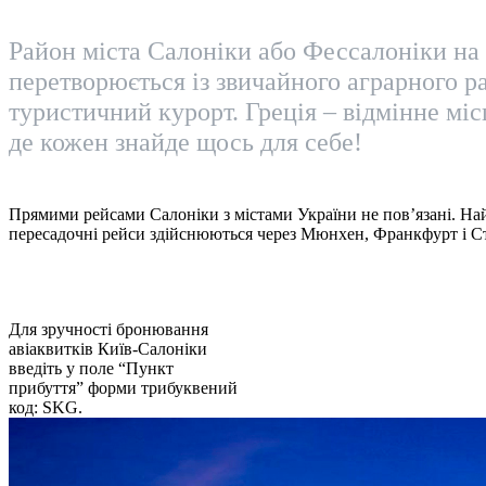
Район міста Салоніки або Фессалоніки на 
перетворюється із звичайного аграрного р
туристичний курорт. Греція – відмінне міс
де кожен знайде щось для себе!
Прямими рейсами Салоніки з містами України не пов’язані. На
пересадочні рейси здійснюються через Мюнхен, Франкфурт і С
Для зручності бронювання
авіаквитків Київ-Салоніки
введіть у поле “Пункт
прибуття” форми трибуквений
код: SKG.