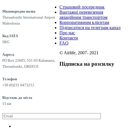
Страховий посередник
Мыжнародна назва
Вантажні перевезення
авіаційним транспортом
Thessaloniki International Аirport
Корпоративним клієнтам
Makedonia
Підписатися на телеграм канал
Про нас
Код ІАТА
Контакти
SKG
FAQ
© Airlife, 2007- 2021
Адреса
PO Box 22605, 551 03 Kalamaria,
Підписка на розсилку
Thessaloniki, GREECE
Телефон
+30 (0)231 0473212
Відстань до міста
15 км