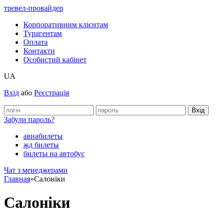
тревел-провайдер
Корпоративним клієнтам
Турагентам
Оплата
Контакти
Особистий кабінет
UA
Вхід
або
Реєстрація
Забули пароль?
авиабилеты
жд билеты
билеты на автобус
Чат з менеджерами
Главная
»
Салоніки
Салоніки