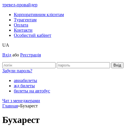
тревел-провайдер
Корпоративним клієнтам
Турагентам
Оплата
Контакти
Особистий кабінет
UA
Вхід
або
Реєстрація
Забули пароль?
авиабилеты
жд билеты
билеты на автобус
Чат з менеджерами
Главная
»
Бухарест
Бухарест