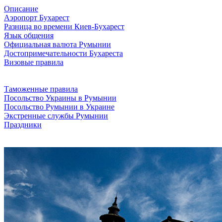
Описание
Аэропорт Бухарест
Разница во времени Киев-Бухарест
Язык общения
Официальная валюта Румынии
Достопримечательности Бухареста
Визовые правила
Таможенные правила
Посольство Украины в Румынии
Посольство Румынии в Украине
Экстренные службы Румынии
Праздники