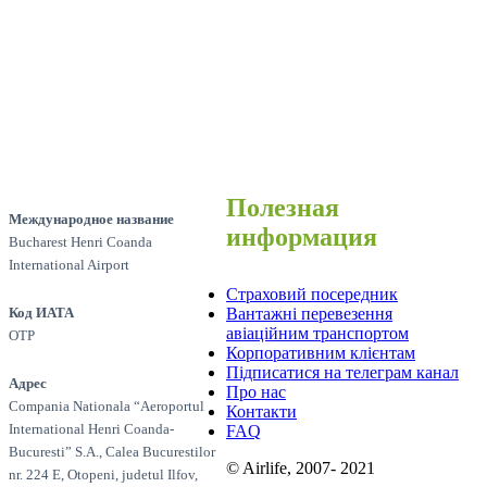
Полезная
Международное название
информация
Bucharest Henri Coanda
International Airport
Страховий посередник
Вантажні перевезення
Код ИАТА
авіаційним транспортом
OTP
Корпоративним клієнтам
Підписатися на телеграм канал
Адрес
Про нас
Compania Nationala “Aeroportul
Контакти
International Henri Coanda-
FAQ
Bucuresti” S.A., Calea Bucurestilor
© Airlife, 2007- 2021
nr. 224 E, Otopeni, judetul Ilfov,