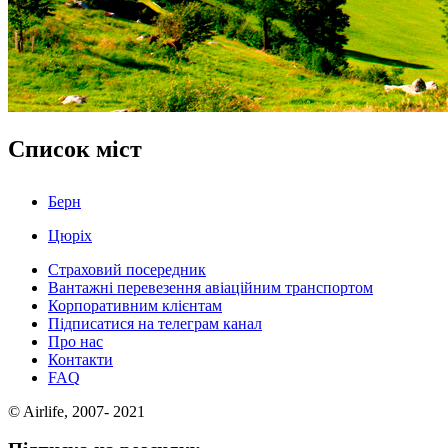
Список міст
Берн
Цюріх
Страховий посередник
Вантажні перевезення авіаційним транспортом
Корпоративним клієнтам
Підписатися на телеграм канал
Про нас
Контакти
FAQ
© Airlife, 2007- 2021