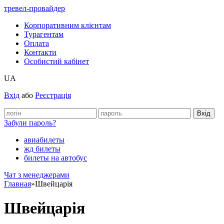
тревел-провайдер
Корпоративним клієнтам
Турагентам
Оплата
Контакти
Особистий кабінет
UA
Вхід
або
Реєстрація
Забули пароль?
авиабилеты
жд билеты
билеты на автобус
Чат з менеджерами
Главная
»
Швейцарія
Швейцарія