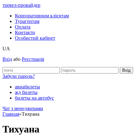
тревел-провайдер
Корпоративним клієнтам
Турагентам
Оплата
Контакти
Особистий кабінет
UA
Вхід
або
Реєстрація
Забули пароль?
авиабилеты
жд билеты
билеты на автобус
Чат з менеджерами
Главная
»
Тихуана
Тихуана