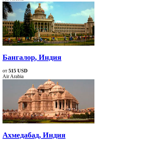
Бангалор
, Индия
от
515 USD
Air Arabia
Ахмедабад
, Индия