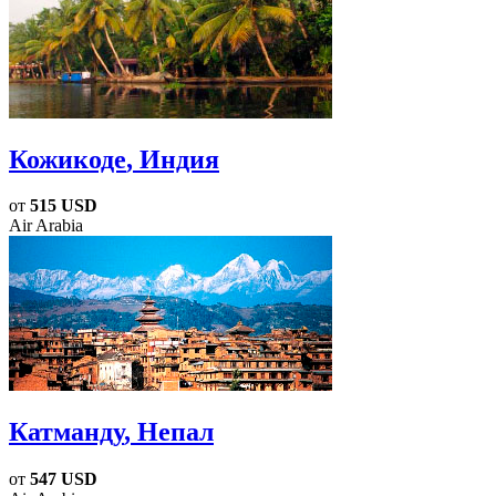
Кожикоде
, Индия
от
515 USD
Air Arabia
Катманду
, Непал
от
547 USD