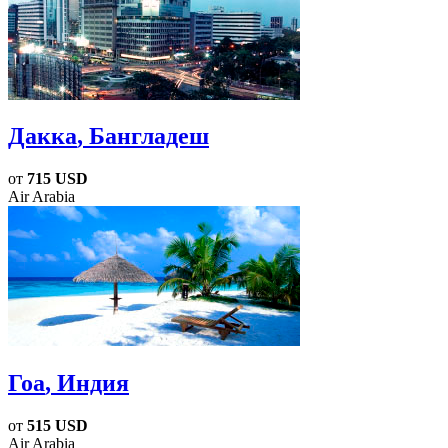
Дакка
, Бангладеш
от
715 USD
Air Arabia
Гоа
, Индия
от
515 USD
Air Arabia