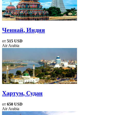
Ченнай
, Индия
от
515 USD
Air Arabia
Хартум
, Судан
от
650 USD
Air Arabia