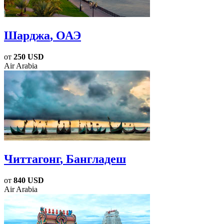
Шарджа
, ОАЭ
от
250 USD
Air Arabia
Читтагонг
, Бангладеш
от
840 USD
Air Arabia