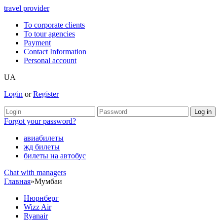
travel provider
To corporate clients
To tour agencies
Payment
Contact Information
Personal account
UA
Login
or
Register
Forgot your password?
авиабилеты
жд билеты
билеты на автобус
Chat with managers
Главная
»
Мумбаи
Нюрнберг
Wizz Air
Ryanair