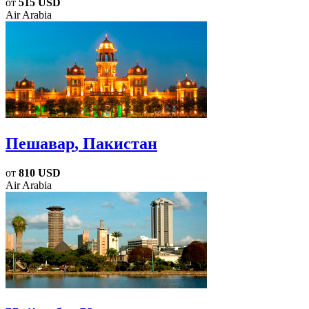
от
515 USD
Air Arabia
Пешавар
, Пакистан
от
810 USD
Air Arabia