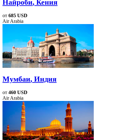
Найроби
, Кения
от
685 USD
Air Arabia
Мумбаи
, Индия
от
460 USD
Air Arabia