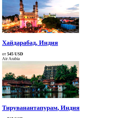
Хайдарабад
, Индия
от
545 USD
Air Arabia
Тируванантапурам
, Индия