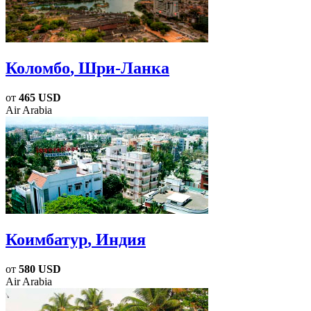
Коломбо
, Шри-Ланка
от
465 USD
Air Arabia
Коимбатур
, Индия
от
580 USD
Air Arabia