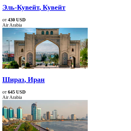
Эль-Кувейт
, Кувейт
от
430 USD
Air Arabia
Шираз
, Иран
от
645 USD
Air Arabia