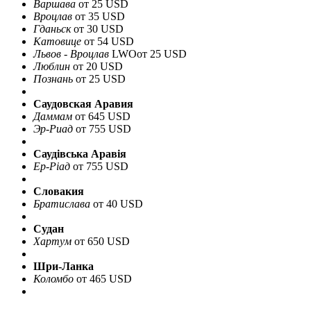
Варшава
от 25 USD
Вроцлав
от 35 USD
Гданьск
от 30 USD
Катовице
от 54 USD
Львов - Вроцлав
LWO
от 25 USD
Люблин
от 20 USD
Познань
от 25 USD
Саудовская Аравия
Даммам
от 645 USD
Эр-Риад
от 755 USD
Саудівська Аравія
Ер-Ріад
от 755 USD
Словакия
Братислава
от 40 USD
Судан
Хартум
от 650 USD
Шри-Ланка
Коломбо
от 465 USD