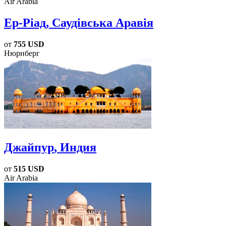
Air Arabia
Ер-Ріад
, Саудівська Аравія
от
755 USD
Нюрнберг
Джайпур
, Индия
от
515 USD
Air Arabia