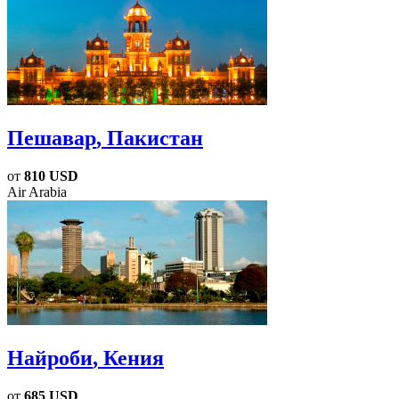
Пешавар
, Пакистан
от
810 USD
Air Arabia
Найроби
, Кения
от
685 USD