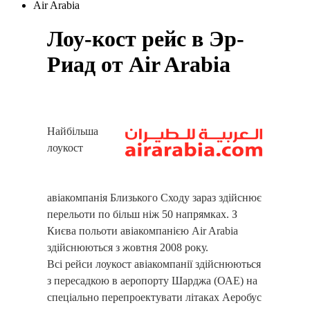
Air Arabia
Лоу-кост рейс в Эр-
Риад от Air Arabia
Найбільша
лоукост
авіакомпанія Близького Сходу зараз здійснює
перельоти по більш ніж 50 напрямках. З
Києва польоти авіакомпанією Air Arabia
здійснюються з жовтня 2008 року.
Всі рейси лоукост авіакомпанії здійснюються
з пересадкою в аеропорту Шарджа (ОАЕ) на
спеціально перепроектувати літаках Аеробус