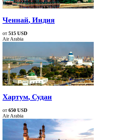
Ченнай
, Индия
от
515 USD
Air Arabia
Хартум
, Судан
от
650 USD
Air Arabia