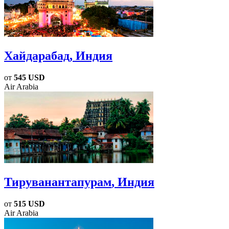
Хайдарабад
, Индия
от
545 USD
Air Arabia
Тируванантапурам
, Индия
от
515 USD
Air Arabia