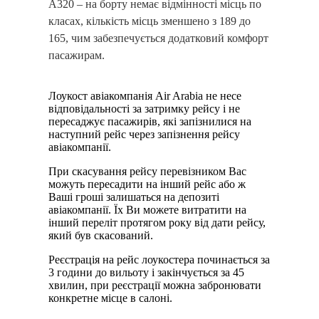
А320 – на борту немає відмінності місць по
класах, кількість місць зменшено з 189 до
165, чим забезпечується додатковий комфорт
пасажирам.
Лоукост авіакомпанія Air Arabia не несе
відповідальності за затримку рейсу і не
пересаджує пасажирів, які запізнилися на
наступний рейс через запізнення рейсу
авіакомпанії.
При скасування рейсу перевізником Вас
можуть пересадити на інший рейс або ж
Ваші гроші залишаться на депозиті
авіакомпанії. Їх Ви можете витратити на
інший переліт протягом року від дати рейсу,
який був скасований.
Реєстрація на рейс лоукостера починається за
3 години до вильоту і закінчується за 45
хвилин, при реєстрації можна забронювати
конкретне місце в салоні.