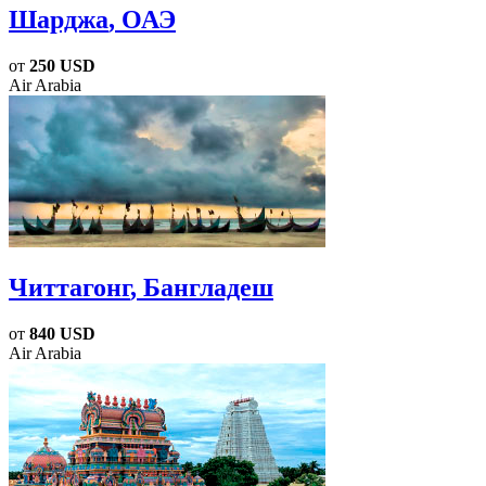
Шарджа
, ОАЭ
от
250 USD
Air Arabia
Читтагонг
, Бангладеш
от
840 USD
Air Arabia