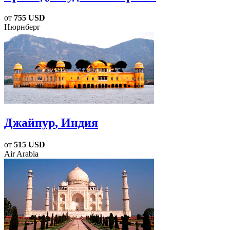
от
755 USD
Нюрнберг
Джайпур
, Индия
от
515 USD
Air Arabia