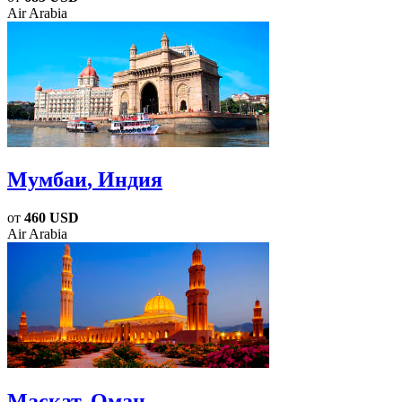
Air Arabia
Мумбаи
, Индия
от
460 USD
Air Arabia
Маскат
, Оман