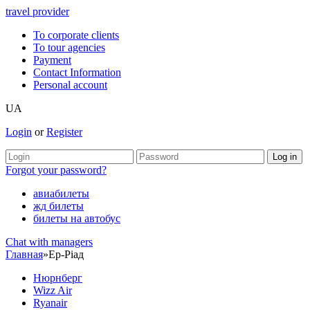
travel provider
To corporate clients
To tour agencies
Payment
Contact Information
Personal account
UA
Login
or
Register
Forgot your password?
авиабилеты
жд билеты
билеты на автобус
Chat with managers
Главная
»
Ер-Ріад
Нюрнберг
Wizz Air
Ryanair