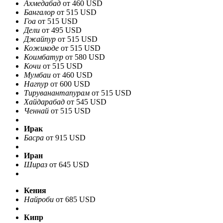
Ахмедабад
от 460 USD
Бангалор
от 515 USD
Гоа
от 515 USD
Дели
от 495 USD
Джайпур
от 515 USD
Кожикоде
от 515 USD
Коимбатур
от 580 USD
Кочи
от 515 USD
Мумбаи
от 460 USD
Нагпур
от 600 USD
Тируванантапурам
от 515 USD
Хайдарабад
от 545 USD
Ченнай
от 515 USD
Ирак
Басра
от 915 USD
Иран
Шираз
от 645 USD
Кения
Найроби
от 685 USD
Кипр