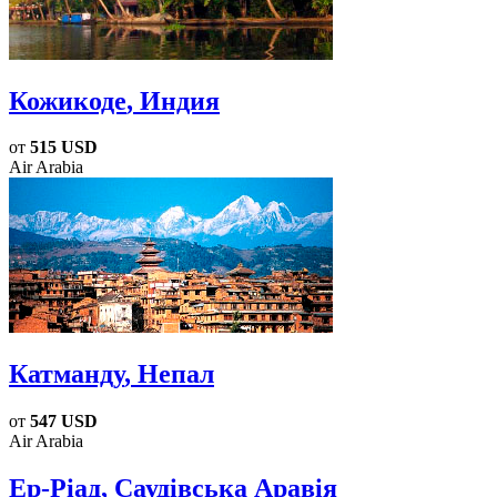
Кожикоде
, Индия
от
515 USD
Air Arabia
Катманду
, Непал
от
547 USD
Air Arabia
Ер-Ріад
, Саудівська Аравія