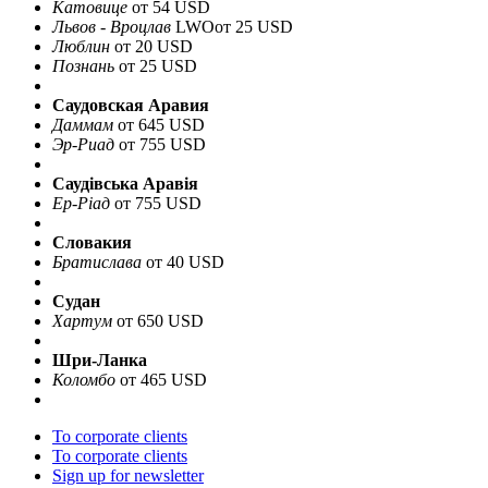
Катовице
от 54 USD
Львов - Вроцлав
LWO
от 25 USD
Люблин
от 20 USD
Познань
от 25 USD
Саудовская Аравия
Даммам
от 645 USD
Эр-Риад
от 755 USD
Саудівська Аравія
Ер-Ріад
от 755 USD
Словакия
Братислава
от 40 USD
Судан
Хартум
от 650 USD
Шри-Ланка
Коломбо
от 465 USD
To corporate clients
To corporate clients
Sign up for newsletter