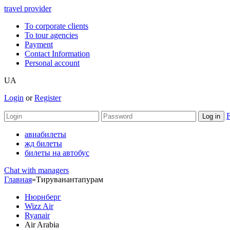
travel provider
To corporate clients
To tour agencies
Payment
Contact Information
Personal account
UA
Login
or
Register
F
авиабилеты
жд билеты
билеты на автобус
Chat with managers
Главная
»
Тируванантапурам
Нюрнберг
Wizz Air
Ryanair
Air Arabia