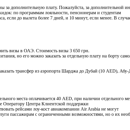
ны за дополнительную плату. Пожалуйста, за дополнительной и
 скидок: по программам лояльности, пенсионерам и студентам
са, если до вылета более 7 дней, и 10 минут, если менее. В слу
ить визы в ОАЭ. Стоимость визы 3 650 грн.
питания, но его можно заказать за отдельную плату на борту само
аказать трансфер из аэропорта Шарджа до Дубай (10 AED), Абу-
 отдельного места оплачивается 40 AED, при наличии отдельного 
те Оператору Центра Клиентской поддержки
вовать рейсами лоу-кост авиакомпании Air Arabia не могут
услуги пассажирам с ограниченными возможностями, но о их нео