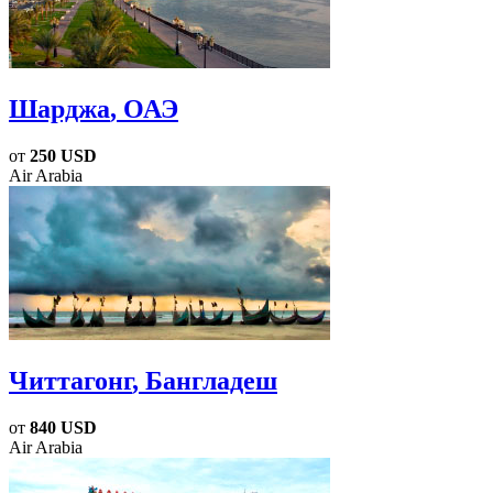
Шарджа
, ОАЭ
от
250 USD
Air Arabia
Читтагонг
, Бангладеш
от
840 USD
Air Arabia