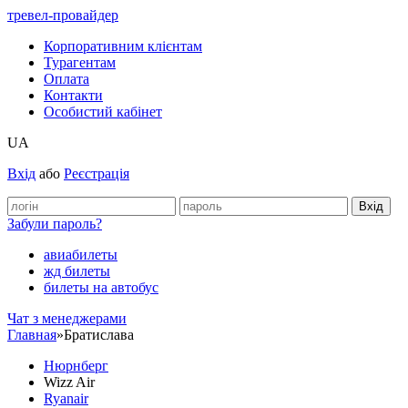
тревел-провайдер
Корпоративним клієнтам
Турагентам
Оплата
Контакти
Особистий кабінет
UA
Вхід
або
Реєстрація
Забули пароль?
авиабилеты
жд билеты
билеты на автобус
Чат з менеджерами
Главная
»
Братислава
Нюрнберг
Wizz Air
Ryanair