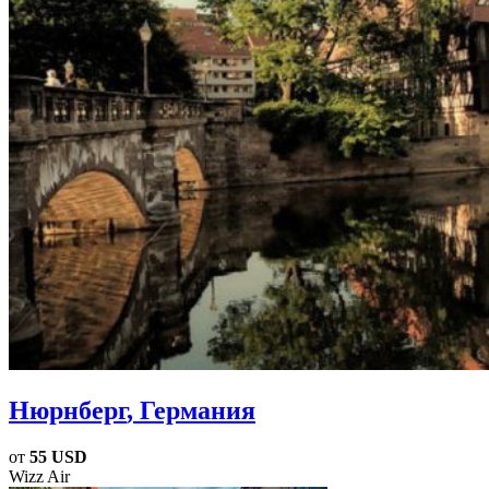
Нюрнберг
, Германия
от
55 USD
Wizz Air