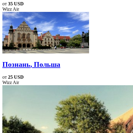
от
35 USD
Wizz Air
Познань
, Польша
от
25 USD
Wizz Air