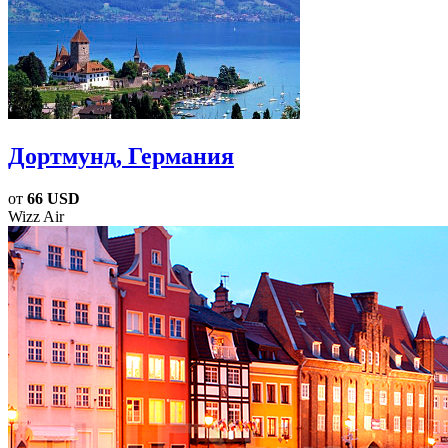
Дортмунд
, Германия
от
66 USD
Wizz Air