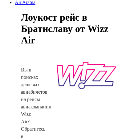
Air Arabia
Лоукост рейс в
Братиславу от Wizz
Air
Вы в
поисках
дешевых
авиабилетов
на рейсы
авиакомпании
Wizz
Air?
Обратитесь
в