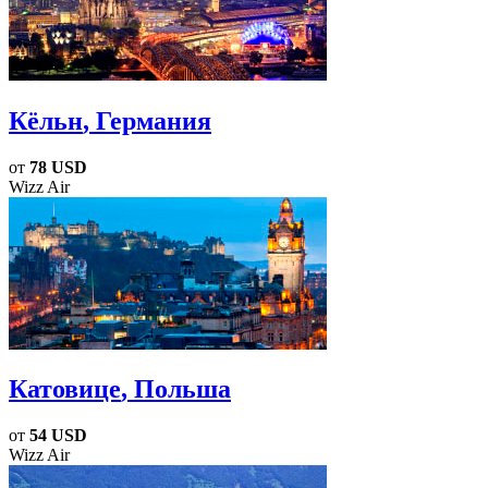
Кёльн
, Германия
от
78 USD
Wizz Air
Катовице
, Польша
от
54 USD
Wizz Air