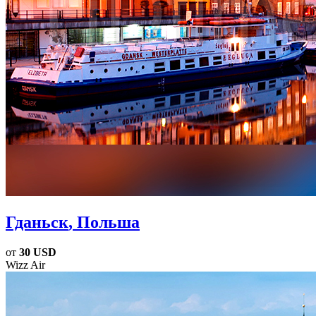
Гданьск
, Польша
от
30 USD
Wizz Air