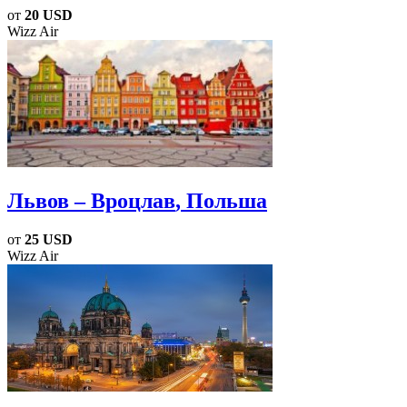
от
20 USD
Wizz Air
Львов – Вроцлав
, Польша
от
25 USD
Wizz Air