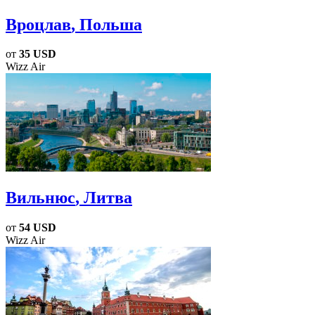
Вроцлав
, Польша
от
35 USD
Wizz Air
Вильнюс
, Литва
от
54 USD
Wizz Air