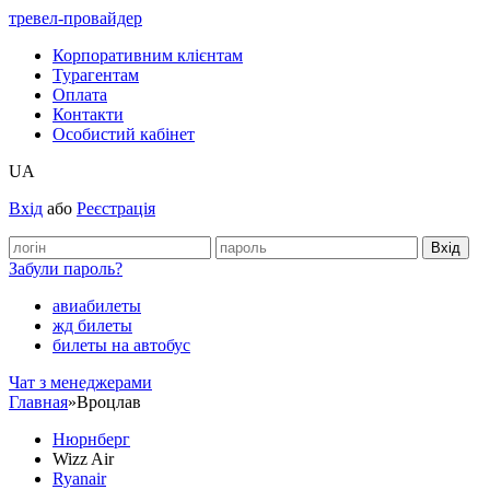
тревел-провайдер
Корпоративним клієнтам
Турагентам
Оплата
Контакти
Особистий кабінет
UA
Вхід
або
Реєстрація
Забули пароль?
авиабилеты
жд билеты
билеты на автобус
Чат з менеджерами
Главная
»
Вроцлав
Нюрнберг
Wizz Air
Ryanair