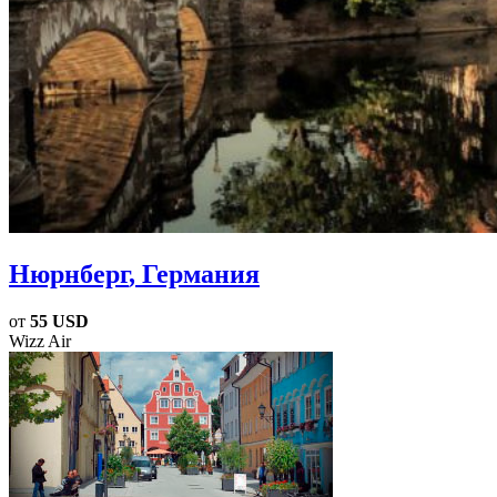
Нюрнберг
, Германия
от
55 USD
Wizz Air