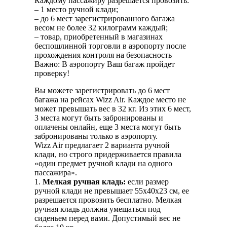
Каждому пассажиру разрешается провозить:
– 1 место ручной клади;
– до 6 мест зарегистрированного багажа
весом не более 32 килограмм каждый;
– товар, приобретенный в магазинах
беспошлинной торговли в аэропорту после
прохождения контроля на безопасность
Важно: В аэропорту Ваш багаж пройдет
проверку!
Вы можете зарегистрировать до 6 мест
багажа на рейсах Wizz Air. Каждое место не
может превышать вес в 32 кг. Из этих 6 мест,
3 места могут быть забронированы и
оплачены онлайн, еще 3 места могут быть
забронированы только в аэропорту.
Wizz Air предлагает 2 варианта ручной
клади, но строго придерживается правила
«один предмет ручной клади на одного
пассажира».
1.
Мелкая ручная кладь:
если размер
ручной клади не превышает 55x40x23 см, ее
разрешается провозить бесплатно. Мелкая
ручная кладь должна умещаться под
сиденьем перед вами. Допустимый вес не