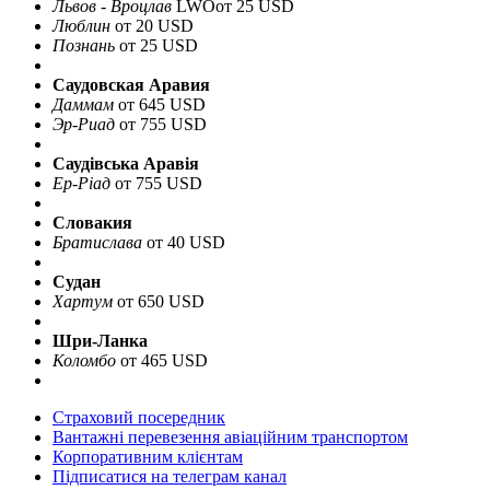
Львов - Вроцлав
LWO
от 25 USD
Люблин
от 20 USD
Познань
от 25 USD
Саудовская Аравия
Даммам
от 645 USD
Эр-Риад
от 755 USD
Саудівська Аравія
Ер-Ріад
от 755 USD
Словакия
Братислава
от 40 USD
Судан
Хартум
от 650 USD
Шри-Ланка
Коломбо
от 465 USD
Страховий посередник
Вантажні перевезення авіаційним транспортом
Корпоративним клієнтам
Підписатися на телеграм канал