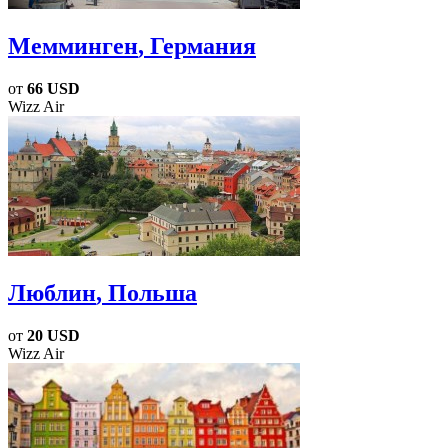
Мемминген
, Германия
от
66 USD
Wizz Air
Люблин
, Польша
от
20 USD
Wizz Air