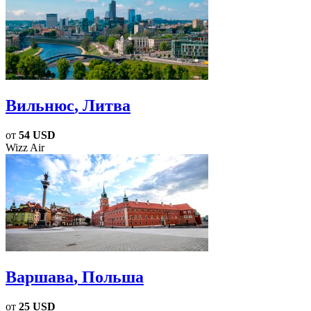
Вильнюс
, Литва
от
54 USD
Wizz Air
Варшава
, Польша
от
25 USD