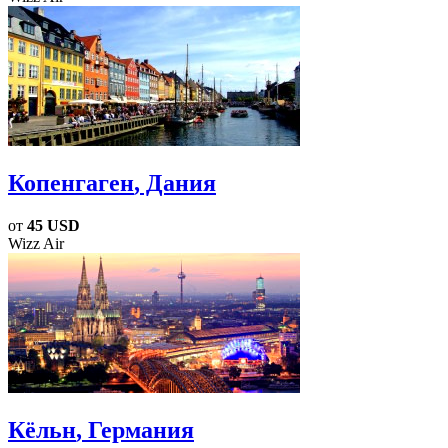
Копенгаген
, Дания
от
45 USD
Wizz Air
Кёльн
, Германия