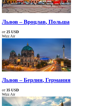
Львов – Вроцлав
, Польша
от
25 USD
Wizz Air
Львов – Берлин
, Германия
от
35 USD
Wizz Air