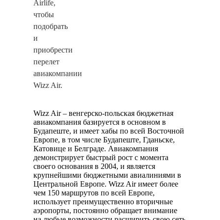
Airlife,
чтобы
подобрать
и
приобрести
перелет
авиакомпании
Wizz Air.
Wizz Air – венгерско-польская бюджетная
авиакомпания базируется в основном в
Будапеште, и имеет хабы по всей Восточной
Европе, в том числе Будапеште, Гданьске,
Катовице и Белграде. Авиакомпания
демонстрирует быстрый рост с момента
своего основания в 2004, и является
крупнейшими бюджетными авиалиниями в
Центральной Европе. Wizz Air имеет более
чем 150 маршрутов по всей Европе,
использует преимущественно вторичные
аэропорты, постоянно обращает внимание
на любые возможности расширить свою сеть