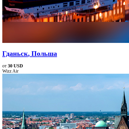
Гданьск
, Польша
от
30 USD
Wizz Air