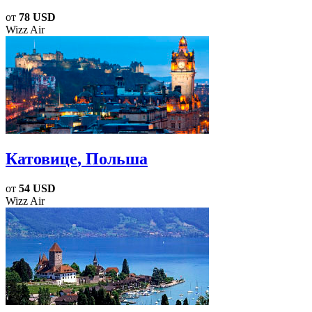
от
78 USD
Wizz Air
Катовице
, Польша
от
54 USD
Wizz Air