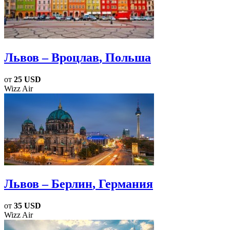
Львов – Вроцлав
, Польша
от
25 USD
Wizz Air
Львов – Берлин
, Германия
от
35 USD
Wizz Air