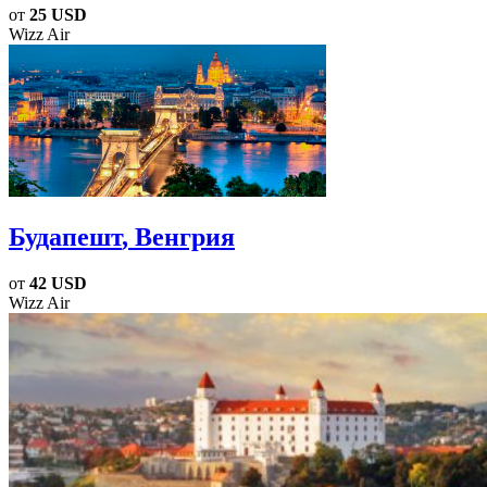
от
25 USD
Wizz Air
Будапешт
, Венгрия
от
42 USD
Wizz Air