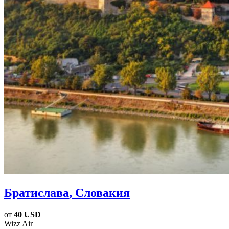
Братислава
, Словакия
от
40 USD
Wizz Air