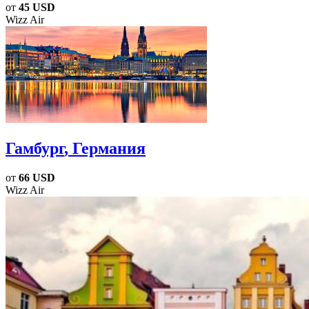
от
45 USD
Wizz Air
Гамбург
, Германия
от
66 USD
Wizz Air