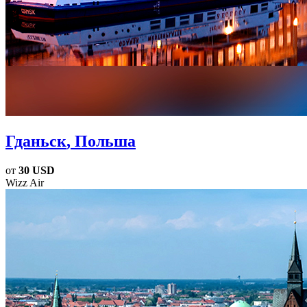
Гданьск
, Польша
от
30 USD
Wizz Air