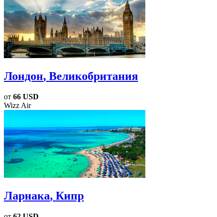
Лондон
, Великобритания
от
66 USD
Wizz Air
Ларнака
, Кипр
от
62 USD