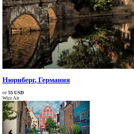
Нюрнберг
, Германия
от
55 USD
Wizz Air