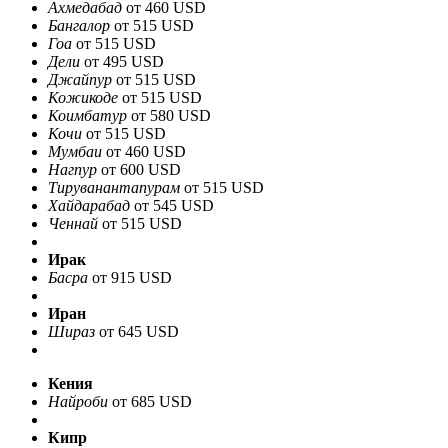
Ахмедабад
от 460 USD
Бангалор
от 515 USD
Гоа
от 515 USD
Дели
от 495 USD
Джайпур
от 515 USD
Кожикоде
от 515 USD
Коимбатур
от 580 USD
Кочи
от 515 USD
Мумбаи
от 460 USD
Нагпур
от 600 USD
Тируванантапурам
от 515 USD
Хайдарабад
от 545 USD
Ченнай
от 515 USD
Ирак
Басра
от 915 USD
Иран
Шираз
от 645 USD
Кения
Найроби
от 685 USD
Кипр