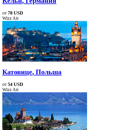
Кёльн
, Германия
от
78 USD
Wizz Air
Катовице
, Польша
от
54 USD
Wizz Air