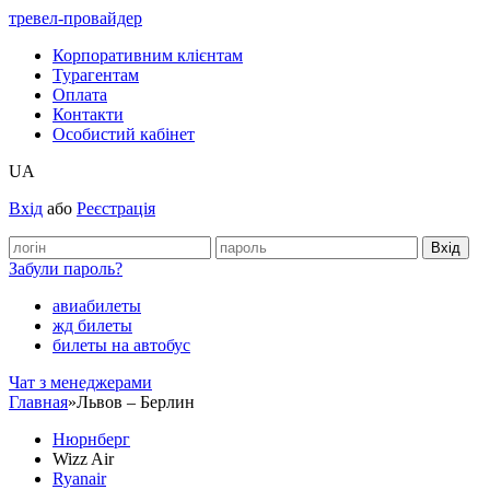
тревел-провайдер
Корпоративним клієнтам
Турагентам
Оплата
Контакти
Особистий кабінет
UA
Вхід
або
Реєстрація
Забули пароль?
авиабилеты
жд билеты
билеты на автобус
Чат з менеджерами
Главная
»
Львов – Берлин
Нюрнберг
Wizz Air
Ryanair