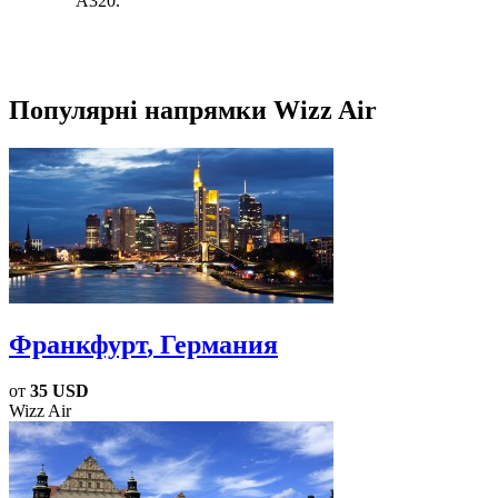
А320.
Популярні напрямки Wizz Air
Франкфурт
, Германия
от
35 USD
Wizz Air