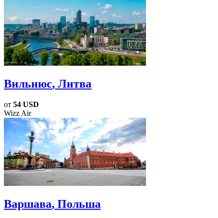
Вильнюс
, Литва
от
54 USD
Wizz Air
Варшава
, Польша