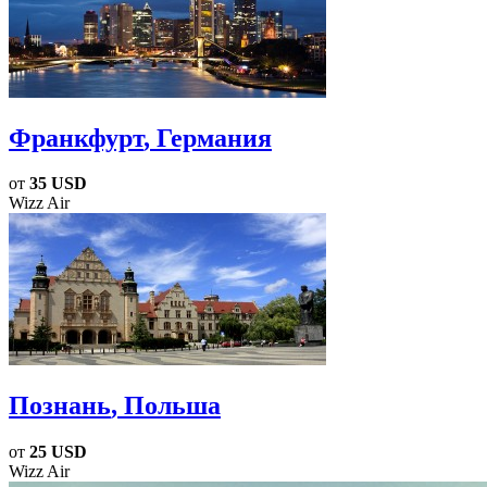
Франкфурт
, Германия
от
35 USD
Wizz Air
Познань
, Польша
от
25 USD
Wizz Air