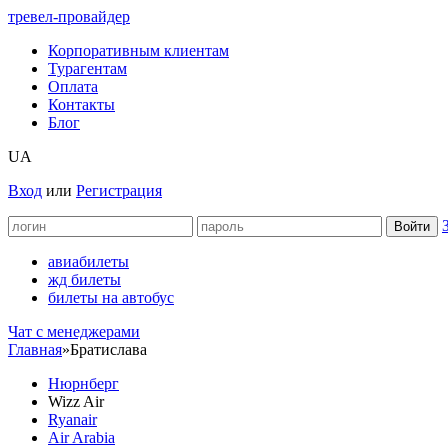
тревел-провайдер
Корпоративным клиентам
Турагентам
Оплата
Контакты
Блог
UA
Вход
или
Регистрация
авиабилеты
жд билеты
билеты на автобус
Чат c менеджерами
Главная
»
Братислава
Нюрнберг
Wizz Air
Ryanair
Air Arabia