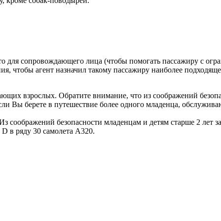
у, кроме собак-поводырей.
о для сопровождающего лица (чтобы помогать пассажиру с огра
я, чтобы агент назначил такому пассажиру наиболее подходяще
ющих взрослых. Обратите внимание, что из соображений безопас
Если Вы берете в путешествие более одного младенца, обслужива
 Из соображений безопасности младенцам и детям старше 2 лет за
 D в ряду 30 самолета А320.