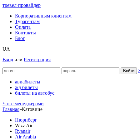
тревел-провайдер
Корпоративным клиентам
Турагентам
Оплата
Контакты
Блог
UA
Вход
или
Регистрация
авиабилеты
жд билеты
билеты на автобус
Чат c менеджерами
Главная
»
Катовице
Нюрнберг
Wizz Air
Ryanair
Air Arabia