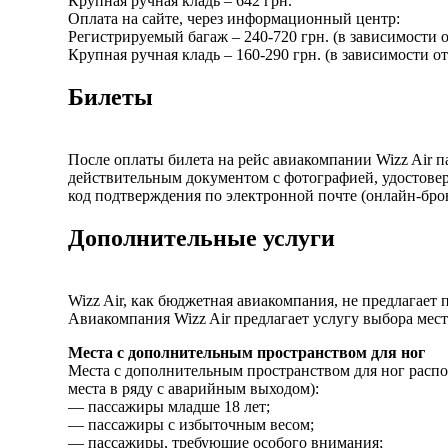
Крупная ручная кладь – 642 грн.
Оплата на сайте, через информационный центр:
Регистрируемый багаж – 240-720 грн. (в зависимости о
Крупная ручная кладь – 160-290 грн. (в зависимости о
Билеты
После оплаты билета на рейс авиакомпании Wizz Air 
действительным документом с фотографией, удостовер
код подтверждения по электронной почте (онлайн-брон
Дополнительные услуги
Wizz Air, как бюджетная авиакомпания, не предлагает 
Авиакомпания Wizz Air предлагает услугу выбора мест
Места с дополнительным пространством для ног
Места с дополнительным пространством для ног распо
места в ряду с аварийным выходом):
— пассажиры младше 18 лет;
— пассажиры с избыточным весом;
— пассажиры, требующие особого внимания;