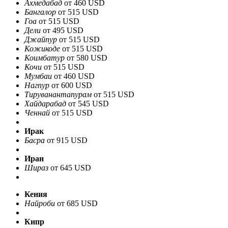
Ахмедабад
от 460 USD
Бангалор
от 515 USD
Гоа
от 515 USD
Дели
от 495 USD
Джайпур
от 515 USD
Кожикоде
от 515 USD
Коимбатур
от 580 USD
Кочи
от 515 USD
Мумбаи
от 460 USD
Нагпур
от 600 USD
Тируванантапурам
от 515 USD
Хайдарабад
от 545 USD
Ченнай
от 515 USD
Ирак
Басра
от 915 USD
Иран
Шираз
от 645 USD
Кения
Найроби
от 685 USD
Кипр