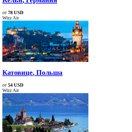
от
78 USD
Wizz Air
Катовице
, Польша
от
54 USD
Wizz Air