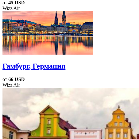
от
45 USD
Wizz Air
Гамбург
, Германия
от
66 USD
Wizz Air