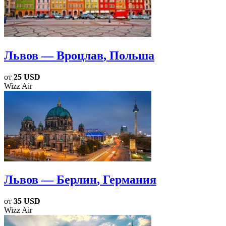
Львов — Вроцлав
, Польша
от
25 USD
Wizz Air
Львов — Берлин
, Германия
от
35 USD
Wizz Air