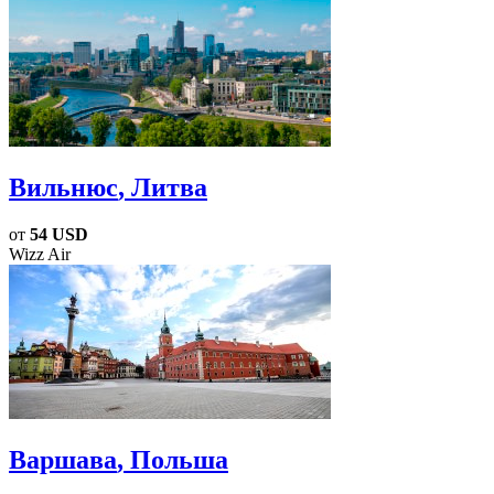
Вильнюс
, Литва
от
54 USD
Wizz Air
Варшава
, Польша