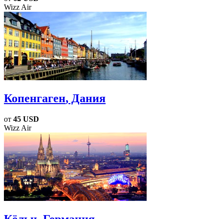
Wizz Air
Копенгаген
, Дания
от
45 USD
Wizz Air
Кёльн
, Германия