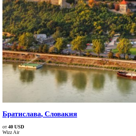
Братислава
, Словакия
от
40 USD
Wizz Air