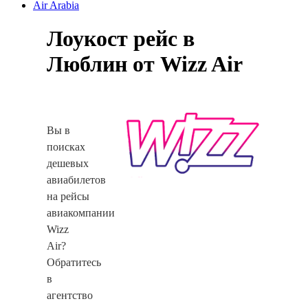
Air Arabia
Лоукост рейс в
Люблин от Wizz Air
Вы в
поисках
дешевых
авиабилетов
на рейсы
авиакомпании
Wizz
Air?
Обратитесь
в
агентство