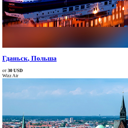
Гданьск
, Польша
от
30 USD
Wizz Air