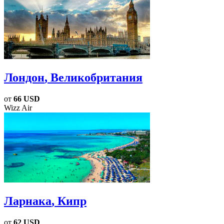
Лондон
, Великобритания
от
66 USD
Wizz Air
Ларнака
, Кипр
от
62 USD