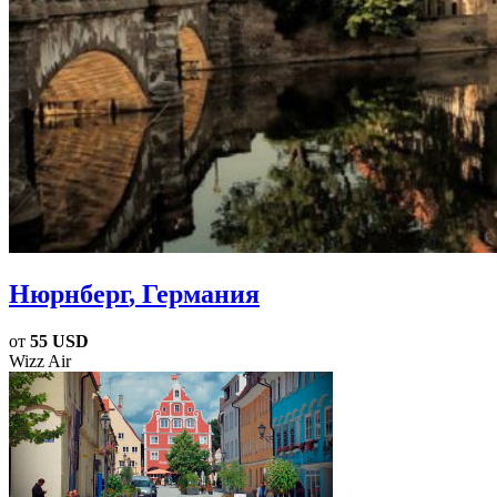
Нюрнберг
, Германия
от
55 USD
Wizz Air