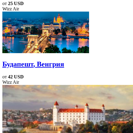
от
25 USD
Wizz Air
Будапешт
, Венгрия
от
42 USD
Wizz Air