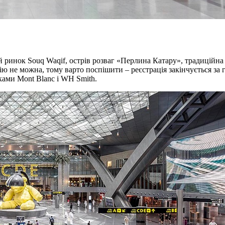
й ринок Souq Waqif, острів розваг «Перлина Катару», традиційна 
ію не можна, тому варто поспішити – реєстрація закінчується за 
иками Mont Blanc і WH Smith.