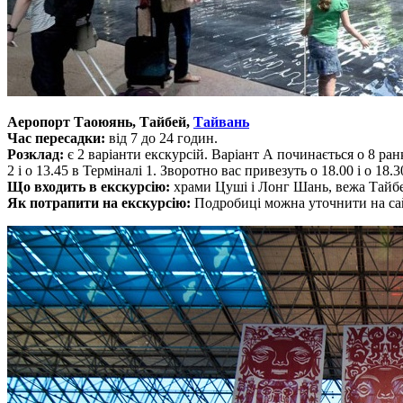
Аеропорт Таоюянь, Тайбей,
Тайвань
Час пересадки:
від 7 до 24 годин.
Розклад:
є 2 варіанти екскурсій. Варіант А починається о 8 ранк
2 і о 13.45 в Терміналі 1. Зворотно вас привезуть о 18.00 і о 18.
Що входить в екскурсію:
храми Цуші і Лонг Шань, вежа Тайбе
Як потрапити на екскурсію:
Подробиці можна уточнити на сай