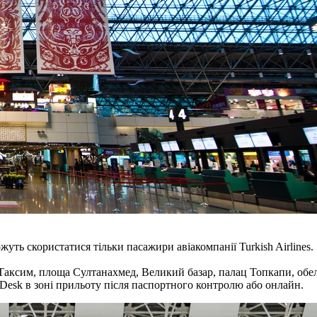
уть скористатися тільки пасажири авіакомпанії Turkish Airlines.
аксим, площа Султанахмед, Великий базар, палац Топкапи, обелі
 Desk в зоні прильоту після паспортного контролю або онлайн.