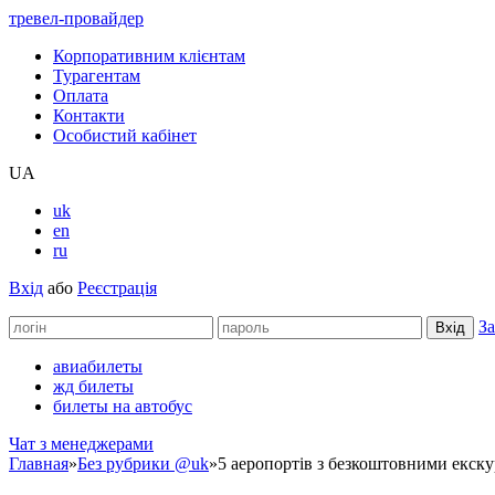
тревел-провайдер
Корпоративним клієнтам
Турагентам
Оплата
Контакти
Особистий кабінет
UA
uk
en
ru
Вхід
або
Реєстрація
За
авиабилеты
жд билеты
билеты на автобус
Чат з менеджерами
Главная
»
Без рубрики @uk
»
5 аеропортів з безкоштовними екску