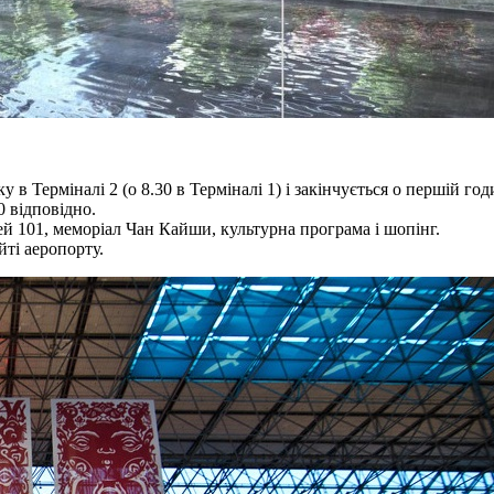
у в Терміналі 2 (о 8.30 в Терміналі 1) і закінчується о першій год
30 відповідно.
й 101, меморіал Чан Кайши, культурна програма і шопінг.
ті аеропорту.