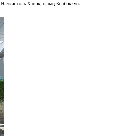
о Намсанголь Ханок, палац Кенбоккун.