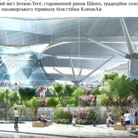
ий міст Інчхон-Тегё, старовинний ринок Шінпо, традиційне сел
і пасажирського терміналу біля стійки KoreanAir.