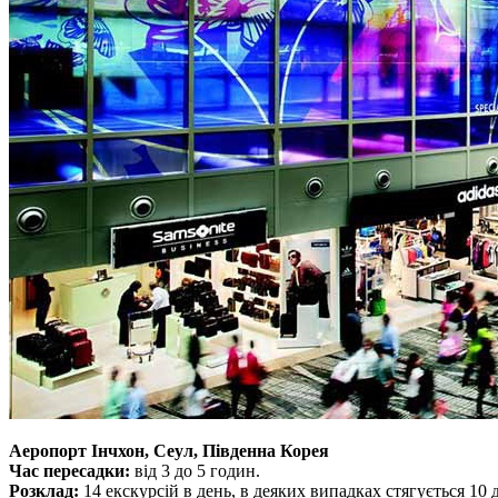
Аеропорт Інчхон, Сеул, Південна Корея
Час пересадки:
від 3 до 5 годин.
Розклад:
14 екскурсій в день, в деяких випадках стягується 10 д