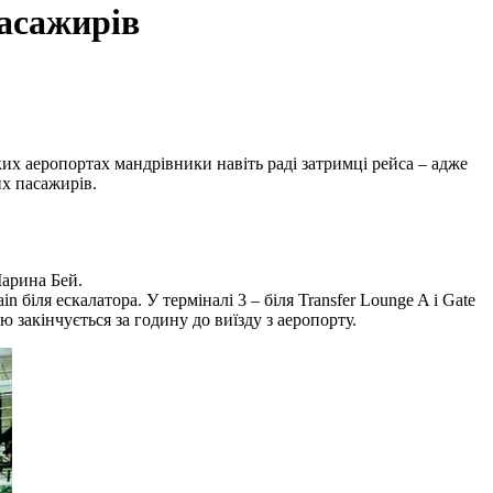
пасажирів
иких аеропортах мандрівники навіть раді затримці рейса – адже
их пасажирів.
Марина Бей.
n біля ескалатора. У терміналі 3 – біля Transfer Lounge A і Gate
ю закінчується за годину до виїзду з аеропорту.