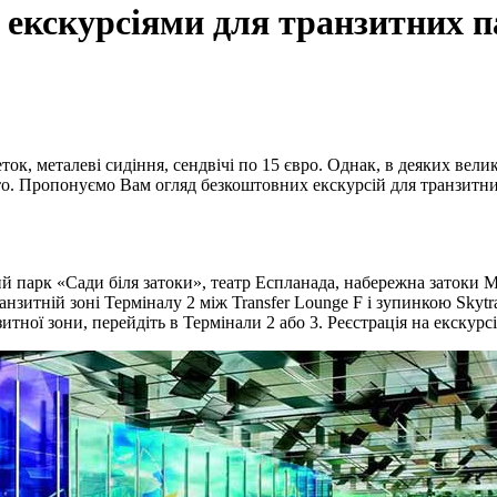
 екскурсіями для транзитних 
еток, металеві сидіння, сендвічі по 15 євро. Однак, в деяких вел
істо. Пропонуємо Вам огляд безкоштовних екскурсій для транзитн
ий парк «Сади біля затоки», театр Еспланада, набережна затоки 
анзитній зоні Терміналу 2 між Transfer Lounge F і зупинкою Skytrai
тної зони, перейдіть в Термінали 2 або 3. Реєстрація на екскурсі