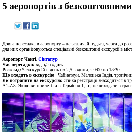
5 аеропортів з безкоштовними
Довга пересадка в аеропорту – це зазвичай нудьга, черга до роз
для них організовуються спеціальні безкоштовні екскурсії в м
Аеропорт Чангі,
Сінгапур
Час пересадки:
від 5,5 годин.
Розклад:
5 екскурсій в день по 2,5 години, з 9:00 по 18:30
Що входить в екскурсію
: Чайнатаун, Маленька Індія, тропічн
Як потрапити на екскурсію:
стійка реєстрації знаходиться в тр
A1-A8. Якщо ви прилетіли в Термінал 1, то, не виходячи з транзи