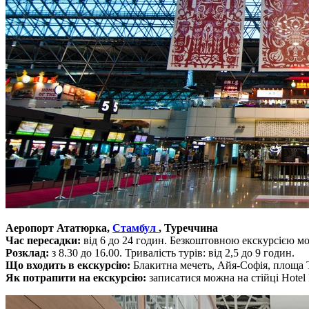
Аеропорт Ататюрка,
Стамбул
, Туреччина
Час пересадки:
від 6 до 24 годин. Безкоштовною екскурсією мож
Розклад:
з 8.30 до 16.00. Тривалість турів: від 2,5 до 9 годин.
Що входить в екскурсію:
Блакитна мечеть, Айя-Софія, площа Т
Як потрапити на екскурсію:
записатися можна на стійці Hotel