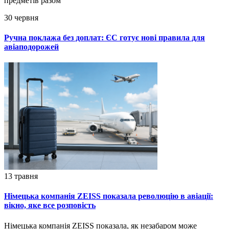
предметів разом
30 червня
Ручна поклажа без доплат: ЄС готує нові правила для
авіаподорожей
13 травня
Німецька компанія ZEISS показала революцію в авіації:
вікно, яке все розповість
Німецька компанія ZEISS показала, як незабаром може