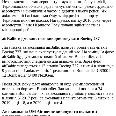
Незважаючи на стан аеропорту і зауваження з боку комісії,
Тернопільська обласна рада планує зайнятися реконструкцією
аеропорту і найближчим часом відкрити з нього рейси. Які
авіакомпанії і які напрями будуть відкриті з аеропорту
Тернопіль поки не відомо. Нагадаємо, влітку 2016 року через
аеропортів Рівне і Кривого Рогу почали здійснюватися
міжнародні рейси.
airBaltic відмовляється використовувати Boeing 737
Латвійська авіакомпанія airBaltic планує продати всі літаки
Boeing 737, які вона експлуатує в даний час. На заміну їм флот
airBaltic буде укомплектований літаками Bombardier, які
виготовляються спеціально для авіакомпанії. Зараз флот
airBaltic складається з 13 літаків Boeing 737, з них 4 в лізингу, а
9 у власності авіакомпанії, 1 реактивного Bombardier CS300 і
12 Bombardier Q400 NextGen.
Після 2020 року флот авіакомпанії буде укомплектований
виключно бортами Bombardier. Заплановані поставки 34
одиниць Bombardier, які авіакомпанія придбає у власність, а не
в лізинг. У 2017 році авіакомпанія планує отримати 6 літаків, в
2019 році – 8, а в 2020 році – ще 4.
Авіакомпанія UM Air почне виконувати польоти з