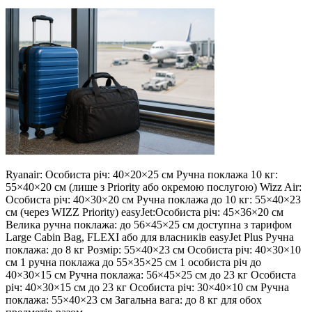
Ryanair: Особиста річ: 40×20×25 см Ручна поклажа 10 кг:
55×40×20 см (лише з Priority або окремою послугою) Wizz Air:
Особиста річ: 40×30×20 см Ручна поклажа до 10 кг: 55×40×23
см (через WIZZ Priority) easyJet:Особиста річ: 45×36×20 см
Велика ручна поклажа: до 56×45×25 см доступна з тарифом
Large Cabin Bag, FLEXI або для власників easyJet Plus Ручна
поклажа: до 8 кг Розмір: 55×40×23 см Особиста річ: 40×30×10
см 1 ручна поклажа до 55×35×25 см 1 особиста річ до
40×30×15 см Ручна поклажа: 56×45×25 см до 23 кг Особиста
річ: 40×30×15 см до 23 кг Особиста річ: 30×40×10 см Ручна
поклажа: 55×40×23 см Загальна вага: до 8 кг для обох