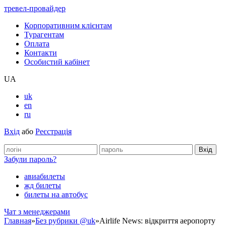
тревел-провайдер
Корпоративним клієнтам
Турагентам
Оплата
Контакти
Особистий кабінет
UA
uk
en
ru
Вхід
або
Реєстрація
Забули пароль?
авиабилеты
жд билеты
билеты на автобус
Чат з менеджерами
Главная
»
Без рубрики @uk
»
Airlife News: відкриття аеропорту