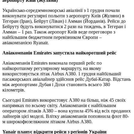
аеропорту Київ (Жуляни)
Українсько-середземноморські авіалінії з 1 грудня почали
виконувати регулярні польоти з аеропорту Київ (Жуляни) в
Тегеран (Іран), Бейрут (Ліван) і Амман (Йорданія). Рейси до
Бейруту будуть виконуватися 2 рази на тиждень, в Тегеран і
Амман – 1 раз. Також аеропорт Київ веде переговори з
найбільшим бюджетним перевізником Європи –
авіакомпанією Ryanair.
Авіакомпанія Emirates запустила найкоротший рейс
Авіакомпанія Emirates виконала перший рейс по
найкоротшому регулярному маршруту, на якому
використовується літак Airbus A380. 1 грудня найбільший
пасажирських авіалайнер здійснив рейс Дубаї-Катар. Відстань
між аеропортами Дубая і Дохи становить всього 380
кілометрів.
Сьогодні Emirates використовує A380 на більш, ніж 45 своїх
напрямках по всьому світу. Авіакомпанія є найбільшим
оператором літаків A380 – вона купила 45% від всіх проданих
лайнерів цієї моделі. Влітку авіакомпанія поповнила флот 80-
м широкофюзеляжним літаком Airbus А380.
Yanair планує відкрити рейси з регіонів України