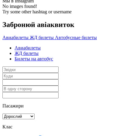
Мы в Instagram
No images found!
Try some other hashtag or username
Забронюй авiаквиток
Авиабилеты
ЖД билеты
Автобусные билеты
Авиабилеты
ЖД билеты
Билеты на автобус
Пасажири
Клас