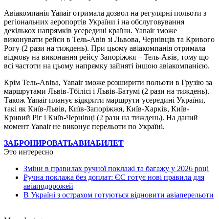
Авіакомпанія Yanair отримала дозвол на регулярні польоти з
регіональних аеропортів України і на обслуговування
декількох напрямків усередині країни. Yanair зможе
виконувати рейси в Тель-Авів зі Львова, Чернівців та Кривого
Рогу (2 рази на тиждень). При цьому авіакомпанія отримала
відмову на виконання рейсу Запоріжжя – Тель-Авів, тому що
всі частоти на цьому напрямку зайняті іншою авіакомпанією.
Крім Тель-Авіва, Yanair зможе розширити польоти в Грузію за
маршрутами Львів-Тбілісі і Львів-Батумі (2 рази на тиждень).
Також Yanair планує відкрити маршрути усередині України,
такі як Київ-Львів, Київ-Запоріжжя, Київ-Харків, Київ-
Кривий Ріг і Київ-Чернівці (2 рази на тиждень). На даний
момент Yanair не виконує перельоти по Україні.
ЗАБРОНИРОВАТЬ
АВИАБИЛЕТ
Это интересно
Зміни в правилах ручної поклажі та багажу у 2026 році
Ручна поклажа без доплат: ЄС готує нові правила для
авіаподорожей
В Україні з острахом готуються відновити авіаперельоти