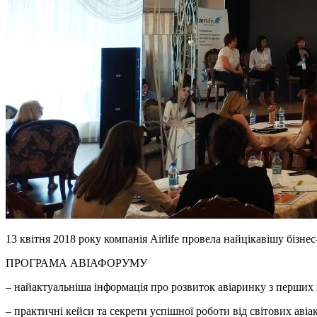
13 квітня 2018 року компанія Airlife провела найцікавішу бізнес
ПРОГРАМА АВІАФОРУМУ
– найактуальніша інформація про розвиток авіаринку з перших 
– практичні кейси та секрети успішної роботи від світових авіако