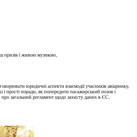
раш призів і живою музикою,
говорювати юридичні аспекти взаємодії учасників авіаринку,
кі і прості поради, як попередити пасажирський позов і
и про загальний регламент щодо захисту даних в ЄС.