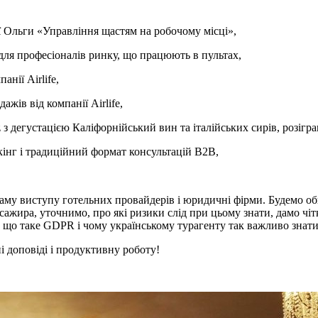
ої Ольги «Управління щастям на робочому місці»,
для професіоналів ринку, що працюють в пультах,
нії Airlife,
жів від компанії Airlife,
rtz з дегустацією Каліфорнійський вин та італійських сирів, розіг
кінг і традиційний формат консультацій B2B,
раму виступу готельних провайдерів і юридичні фірми. Будемо об
сажира, уточнимо, про які ризики слід при цьому знати, дамо чіт
у, що таке GDPR і чому українському турагенту так важливо знат
і доповіді і продуктивну роботу!