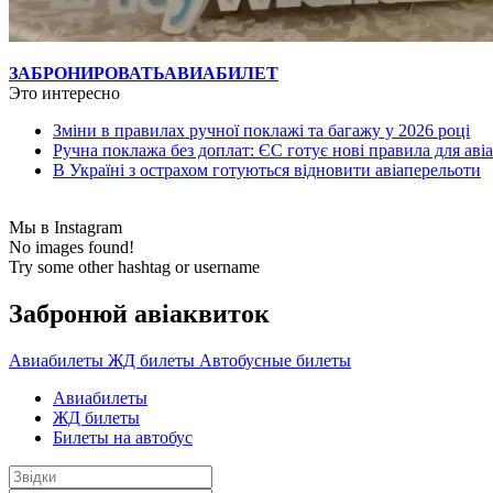
ЗАБРОНИРОВАТЬ
АВИАБИЛЕТ
Это интересно
Зміни в правилах ручної поклажі та багажу у 2026 році
Ручна поклажа без доплат: ЄС готує нові правила для ав
В Україні з острахом готуються відновити авіаперельоти
Мы в Instagram
No images found!
Try some other hashtag or username
Забронюй авiаквиток
Авиабилеты
ЖД билеты
Автобусные билеты
Авиабилеты
ЖД билеты
Билеты на автобус