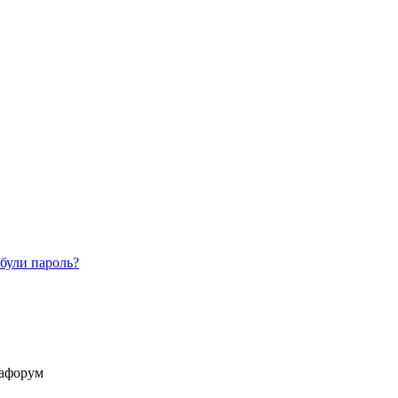
були пароль?
іафорум