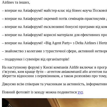
Airlines та інших,
– вперше на Авіафорумі! майстер-клас від бізнес-коуча Пєсков
– вперше на Авіафорумі! окремий потік семінарів-практикумів 
– вперше на Авіафорумі! ексклюзивні бонусні програми від компа
– вперше на Авіафорумі! корисні матеріали для ефективних прода
– вперше на Авіафорумі! «Big Agent Party» з Delta Airlines і He
– знайомство з колегами з туристичної сфери, активний нетвор
– подарунки і сувеніри від організаторів!
На наступному форумі у Києві компанія Airlife включає в прог
з’ясуємо, ким краще бути – агентом авіакомпанії або агентом па
зберегти відносини з перевізником, а також розповімо про том
Дякуємо всім спікерам та учасникам за активність, інформативн
Повний фотозвіт із заходу можна подивитися
тут
.