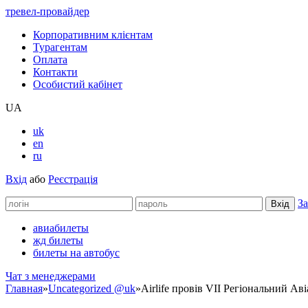
тревел-провайдер
Корпоративним клієнтам
Турагентам
Оплата
Контакти
Особистий кабінет
UA
uk
en
ru
Вхід
або
Реєстрація
За
авиабилеты
жд билеты
билеты на автобус
Чат з менеджерами
Главная
»
Uncategorized @uk
»
Airlife провів VII Регіональний Ав