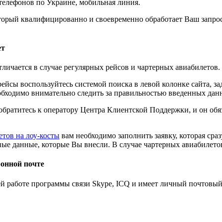
телефонов по Украине, мобильная линия.
оторый квалифицированно и своевременно обработает Ваш запро
ет
личается в случае регулярных рейсов и чартерных авиабилетов.
ейсы воспользуйтесь системой поиска в левой колонке сайта, за
еобходимо внимательно следить за правильностью введенных дан
братитесь к оператору Центра Клиентской Поддержки, и он обя
етов на лоу-косты
вам необходимо заполнить заявку, которая сра
тные данные, которые Вы внесли. В случае чартерных авиабилет
ронной почте
оей работе программы связи Skype, ICQ и имеет личный почтовый