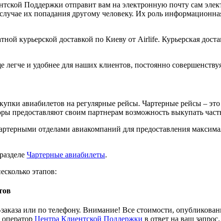
нтской Поддержки отправит вам на электронную почту сам элек
 случае их попадания другому человеку. Их роль информационная
тной курьерской доставкой по Киеву от Airlife. Курьерская дост
е легче и удобнее для наших клиентов, постоянно совершенству
купки авиабилетов на регулярные рейсы. Чартерные рейсы – эт
оры предоставляют своим партнерам возможность выкупать часть
 чартерными отделами авиакомпаний для предоставления максим
 разделе
Чартерные авиабилеты
.
есколько этапов:
тов
-заказа или по телефону. Внимание! Все стоимости, опубликов
т оператор
Центра Клиентской Поддержки
в ответ на ваш запрос.