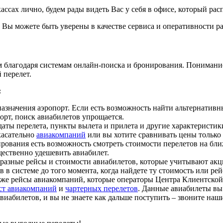
сах лично, будем рады видеть Вас у себя в офисе, который распо
 Вы можете быть уверены в качестве сервиса и оперативности р
 благодаря системам онлайн-поиска и бронирования. Понимание
 перелет.
:
начения аэропорт. Если есть возможность найти альтернативны
орт, поиск авиабилетов упрощается.
 даты перелета, пункты вылета и прилета и другие характеристи
касательно
авиакомпаний
или вы хотите сравнивать цены только
рования есть возможность смотреть стоимости перелетов на бли
щественно удешевить авиабилет.
 разные рейсы и стоимости авиабилетов, которые учитывают акц
в системе до того момента, когда найдете ту стоимость или рей
кже рейсы авиакомпаний, которые операторы Центра Клиентской
ст авиакомпаний
и
чартерных перелетов
. Данные авиабилеты вы
иабилетов, и вы не знаете как дальше поступить – звоните наш