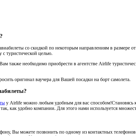
?
иабилеты со скидкой по некоторым направлениям в размере от 5
у с туристической целью.
ам также необходимо приобрести в агентстве Airlife туристиче
осить оригинал ваучера для Вашей посадки на борт самолета.
иабилеты?
еты
у Airlife можно любым удобным для вас способом!Становясь к
так, как удобно компании. Для этого нами используется множест
фону, Вы можете позвонить по одному из контактных телефонов A