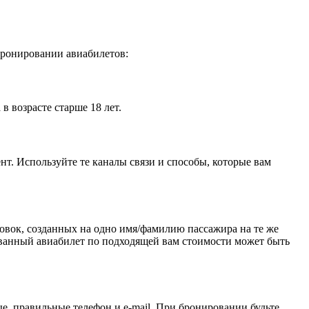
 бронировании авиабилетов:
 возрасте старше 18 лет.
нт. Используйте те каналы связи и способы, которые вам
овок, созданных на одно имя/фамилию пассажира на те же
рованный авиабилет по подходящей вам стоимости может быть
, правильные телефон и e-mail. При бронировании будьте