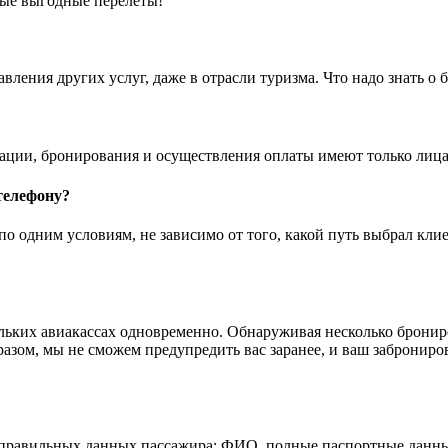
мые выгодные перелеты!
вления других услуг, даже в отрасли туризма. Что надо знать о
ации, бронирования и осуществления оплаты имеют только лица в
телефону?
по одним условиям, не зависимо от того, какой путь выбрал клие
льких авиакассах одновременно. Обнаруживая несколько бронир
бразом, мы не сможем предупредить вас заранее, и ваш заброни
 правильных данных пассажира: ФИО, полные паспортные данные