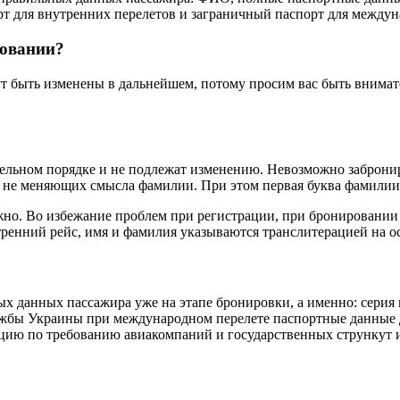
т для внутренних перелетов и заграничный паспорт для междун
ровании?
ут быть изменены в дальнейшем, потому просим вас быть внима
ельном порядке и не подлежат изменению. Невозможно заброниро
, не меняющих смысла фамилии. При этом первая буква фамилии
жно. Во избежание проблем при регистрации, при бронировании
ренний рейс, имя и фамилия указываются транслитерацией на о
 данных пассажира уже на этапе бронировки, а именно: серия и 
ужбы Украины при международном перелете паспортные данные 
 по требованию авиакомпаний и государственных стрункут и н