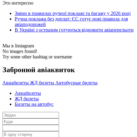
Это интересно
Зміни в правилах ручної поклажі та багажу у 2026 році
Ручна поклажа без доплат: ЄС готує нові правила для
авіаподорожей
В Україні з острахом готуються відновити авіаперельоти
Мы в Instagram
No images found!
Try some other hashtag or username
Забронюй авiаквиток
Авиабилеты
ЖД билеты
Автобусные билеты
Авиабилеты
ЖД билеты
Билеты на автобус