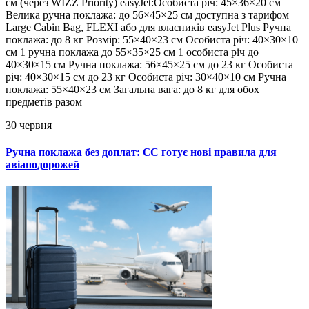
см (через WIZZ Priority) easyJet:Особиста річ: 45×36×20 см
Велика ручна поклажа: до 56×45×25 см доступна з тарифом
Large Cabin Bag, FLEXI або для власників easyJet Plus Ручна
поклажа: до 8 кг Розмір: 55×40×23 см Особиста річ: 40×30×10
см 1 ручна поклажа до 55×35×25 см 1 особиста річ до
40×30×15 см Ручна поклажа: 56×45×25 см до 23 кг Особиста
річ: 40×30×15 см до 23 кг Особиста річ: 30×40×10 см Ручна
поклажа: 55×40×23 см Загальна вага: до 8 кг для обох
предметів разом
30 червня
Ручна поклажа без доплат: ЄС готує нові правила для
авіаподорожей