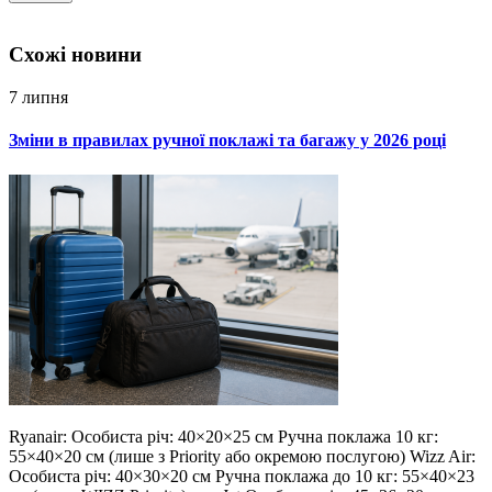
Схожi новини
7 липня
Зміни в правилах ручної поклажі та багажу у 2026 році
Ryanair: Особиста річ: 40×20×25 см Ручна поклажа 10 кг:
55×40×20 см (лише з Priority або окремою послугою) Wizz Air:
Особиста річ: 40×30×20 см Ручна поклажа до 10 кг: 55×40×23