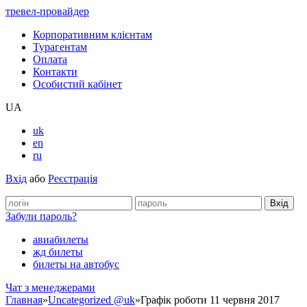
тревел-провайдер
Корпоративним клієнтам
Турагентам
Оплата
Контакти
Особистий кабінет
UA
uk
en
ru
Вхід
або
Реєстрація
Забули пароль?
авиабилеты
жд билеты
билеты на автобус
Чат з менеджерами
Главная
»
Uncategorized @uk
»
Графік роботи 11 червня 2017