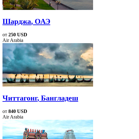
Шарджа
, ОАЭ
от
250 USD
Air Arabia
Читтагонг
, Бангладеш
от
840 USD
Air Arabia