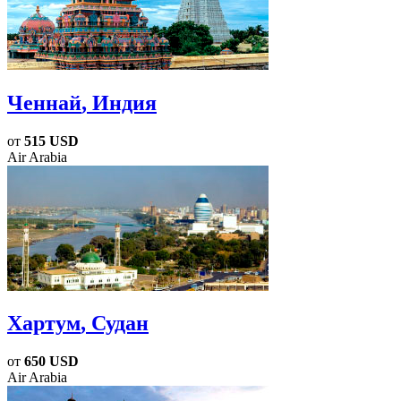
Ченнай
, Индия
от
515 USD
Air Arabia
Хартум
, Судан
от
650 USD
Air Arabia