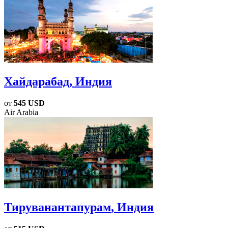
Хайдарабад
, Индия
от
545 USD
Air Arabia
Тируванантапурам
, Индия