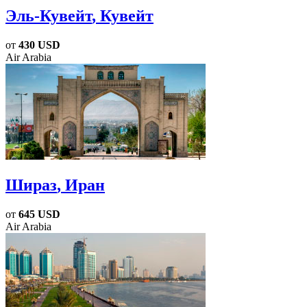
Эль-Кувейт
, Кувейт
от
430 USD
Air Arabia
Шираз
, Иран
от
645 USD
Air Arabia