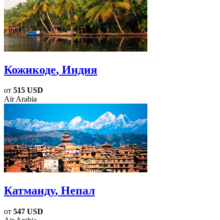
Кожикоде
, Индия
от
515 USD
Air Arabia
Катманду
, Непал
от
547 USD