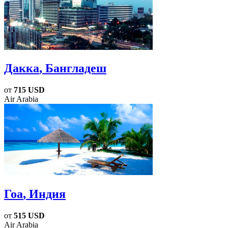
Дакка
, Бангладеш
от
715 USD
Air Arabia
Гоа
, Индия
от
515 USD
Air Arabia