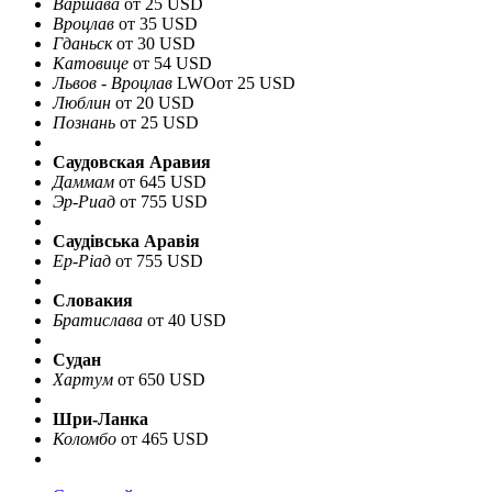
Варшава
от 25 USD
Вроцлав
от 35 USD
Гданьск
от 30 USD
Катовице
от 54 USD
Львов - Вроцлав
LWO
от 25 USD
Люблин
от 20 USD
Познань
от 25 USD
Саудовская Аравия
Даммам
от 645 USD
Эр-Риад
от 755 USD
Саудівська Аравія
Ер-Ріад
от 755 USD
Словакия
Братислава
от 40 USD
Судан
Хартум
от 650 USD
Шри-Ланка
Коломбо
от 465 USD