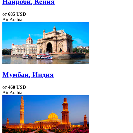
Найроби
, Кения
от
685 USD
Air Arabia
Мумбаи
, Индия
от
460 USD
Air Arabia