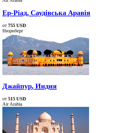
Air Arabia
Ер-Ріад
, Саудівська Аравія
от
755 USD
Нюрнберг
Джайпур
, Индия
от
515 USD
Air Arabia