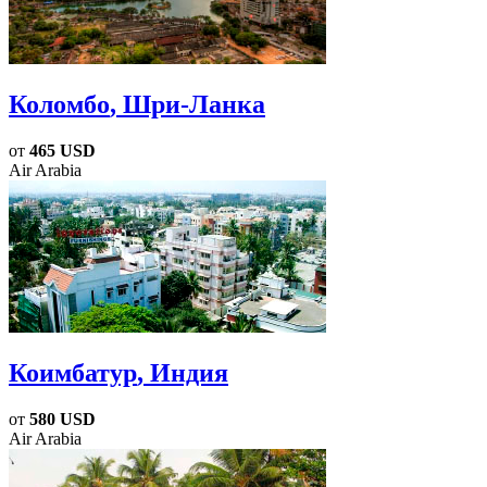
Коломбо
, Шри-Ланка
от
465 USD
Air Arabia
Коимбатур
, Индия
от
580 USD
Air Arabia