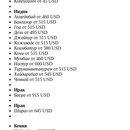
Копенгаген
от 45 USD
Индия
Ахмедабад
от 460 USD
Бангалор
от 515 USD
Гоа
от 515 USD
Дели
от 495 USD
Джайпур
от 515 USD
Кожикоде
от 515 USD
Коимбатур
от 580 USD
Кочи
от 515 USD
Мумбаи
от 460 USD
Нагпур
от 600 USD
Тируванантапурам
от 515 USD
Хайдарабад
от 545 USD
Ченнай
от 515 USD
Ирак
Басра
от 915 USD
Иран
Шираз
от 645 USD
Кения