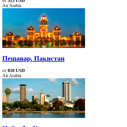
от
515 USD
Air Arabia
Пешавар
, Пакистан
от
810 USD
Air Arabia