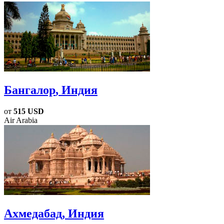
Бангалор
, Индия
от
515 USD
Air Arabia
Ахмедабад
, Индия