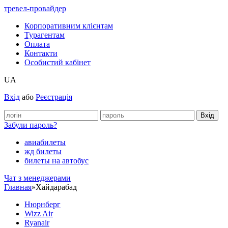
тревел-провайдер
Корпоративним клієнтам
Турагентам
Оплата
Контакти
Особистий кабінет
UA
Вхід
або
Реєстрація
Забули пароль?
авиабилеты
жд билеты
билеты на автобус
Чат з менеджерами
Главная
»
Хайдарабад
Нюрнберг
Wizz Air
Ryanair