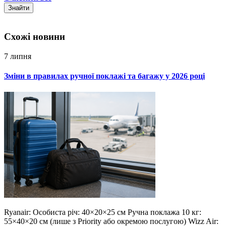
Знайти
Схожi новини
7 липня
Зміни в правилах ручної поклажі та багажу у 2026 році
Ryanair: Особиста річ: 40×20×25 см Ручна поклажа 10 кг:
55×40×20 см (лише з Priority або окремою послугою) Wizz Air: