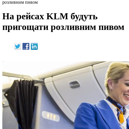
розливним пивом
На рейсах KLM будуть
пригощати розливним пивом