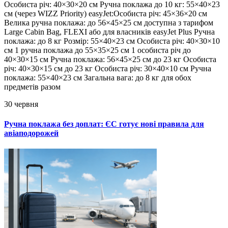
Особиста річ: 40×30×20 см Ручна поклажа до 10 кг: 55×40×23
см (через WIZZ Priority) easyJet:Особиста річ: 45×36×20 см
Велика ручна поклажа: до 56×45×25 см доступна з тарифом
Large Cabin Bag, FLEXI або для власників easyJet Plus Ручна
поклажа: до 8 кг Розмір: 55×40×23 см Особиста річ: 40×30×10
см 1 ручна поклажа до 55×35×25 см 1 особиста річ до
40×30×15 см Ручна поклажа: 56×45×25 см до 23 кг Особиста
річ: 40×30×15 см до 23 кг Особиста річ: 30×40×10 см Ручна
поклажа: 55×40×23 см Загальна вага: до 8 кг для обох
предметів разом
30 червня
Ручна поклажа без доплат: ЄС готує нові правила для
авіаподорожей