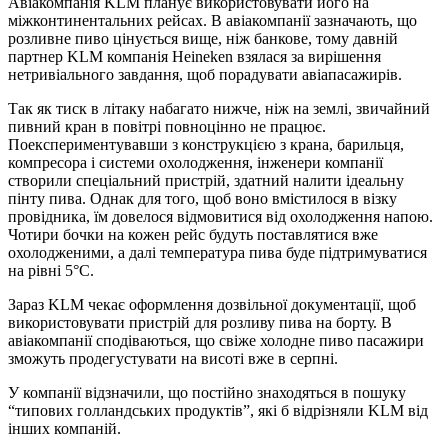
Авіакомпанія KLM планує використовувати його на
міжконтинентальних рейсах. В авіакомпанії зазначають, що
розливне пиво цінується вище, ніж банкове, тому давній
партнер KLM компанія Heineken взялася за вирішення
нетривіального завдання, щоб порадувати авіапасажирів.
Так як тиск в літаку набагато нижче, ніж на землі, звичайний
пивний кран в повітрі повноцінно не працює.
Поекспериментувавши з конструкцією з крана, барильця,
компресора і системи охолодження, інженери компанії
створили спеціальний пристрій, здатний налити ідеальну
пінту пива. Однак для того, щоб воно вмістилося в візку
провідника, їм довелося відмовитися від охолодження напою.
Чотири бочки на кожен рейс будуть поставлятися вже
охолодженими, а далі температура пива буде підтримуватися
на рівні 5°C.
Зараз KLM чекає оформлення дозвільної документації, щоб
використовувати пристрій для розливу пива на борту. В
авіакомпанії сподіваються, що свіже холодне пиво пасажири
зможуть продегустувати на висоті вже в серпні.
У компанії відзначили, що постійно знаходяться в пошуку
“типових голландських продуктів”, які б відрізняли KLM від
інших компаній.