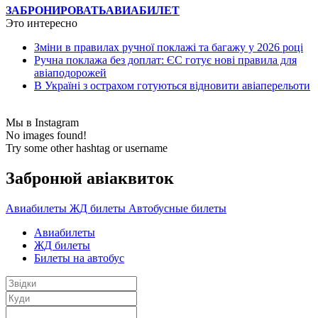
ЗАБРОНИРОВАТЬ
АВИАБИЛЕТ
Это интересно
Зміни в правилах ручної поклажі та багажу у 2026 році
Ручна поклажа без доплат: ЄС готує нові правила для
авіаподорожей
В Україні з острахом готуються відновити авіаперельоти
Мы в Instagram
No images found!
Try some other hashtag or username
Забронюй авiаквиток
Авиабилеты
ЖД билеты
Автобусные билеты
Авиабилеты
ЖД билеты
Билеты на автобус