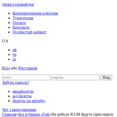
тревел-провайдер
Корпоративним клієнтам
Турагентам
Оплата
Контакти
Особистий кабінет
UA
uk
en
ru
Вхід
або
Реєстрація
Забули пароль?
авиабилеты
жд билеты
билеты на автобус
Чат з менеджерами
Главная
»
Без рубрики @uk
»
На рейсах KLM будуть пригощати