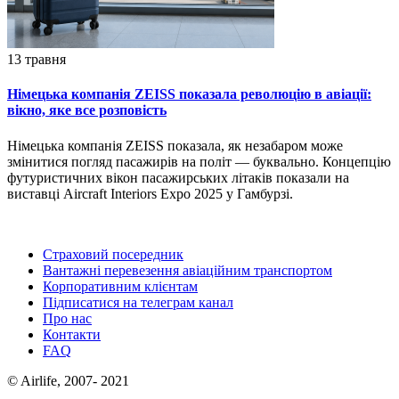
13 травня
Німецька компанія ZEISS показала революцію в авіації:
вікно, яке все розповість
Німецька компанія ZEISS показала, як незабаром може
змінитися погляд пасажирів на політ — буквально. Концепцію
футуристичних вікон пасажирських літаків показали на
виставці Aircraft Interiors Expo 2025 у Гамбурзі.
Страховий посередник
Вантажні перевезення авіаційним транспортом
Корпоративним клієнтам
Підписатися на телеграм канал
Про нас
Контакти
FAQ
© Airlife, 2007- 2021