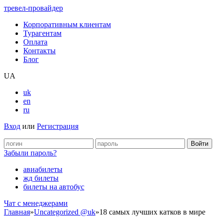
тревел-провайдер
Корпоративным клиентам
Турагентам
Оплата
Контакты
Блог
UA
uk
en
ru
Вход
или
Регистрация
Забыли пароль?
авиабилеты
жд билеты
билеты на автобус
Чат c менеджерами
Главная
»
Uncategorized @uk
»
18 самых лучших катков в мире