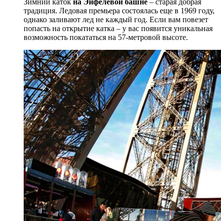
Зимний каток
на Эйфелевой башне
– старая добрая
традиция. Ледовая премьера состоялась еще в 1969 году,
однако заливают лед не каждый год. Если вам повезет
попасть на открытие катка – у вас появится уникальная
возможность покататься на 57-метровой высоте.