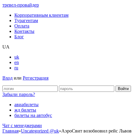
тревел-провайдер
Корпоративным клиентам
Турагентам
Оплата
Контакты
Блог
UA
uk
en
ru
Вход
или
Регистрация
Забыли пароль?
авиабилеты
жд билеты
билеты на автобус
Чат c менеджерами
Главная
»
Uncategorized @uk
»
АэроСвит возобновил рейс Львов