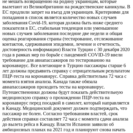
не мешать возвращению на родину украинцам, которые
вылетают из Великобритании на рождественские каникулы. В
ЕС продлили запрет на въезд для украинцев. Критериями для
попадания в список является количество новых случаев
заболевания Covid-19, которая должна быть ниже среднего
показателя в ЕС, стабильная тенденция или уменьшение
новых случаев заболевания последние две недели и общая
оценка реагирования страны (тестирование, отслеживание
контактов, сдерживания эпидемии, лечение и отчетность,
достоверность информации) Власти Турции с 30 декабря 2020
года в рамках мер по борьбе с пандемией COVID-19 ввели
требование для авиапассажиров по тестированию на
коронавирус. Все влетающие в Турцию пассажиры старше 6
лет должны предъявить справку с отрицательным результатом
ПЦР-теста на коронавирус. Справка действительна 72 часа с
момента взятия анализа. Канада также обязала
авиапассажиров проходить тесты на коронавирус.
Путешественники должны будут показать действительную
медицинскую справку о прохождении ПЦР-теста на
коронавирус перед посадкой в самолет, который направляется
в Канаду. Медицинский документ должен подтверждать, что
пассажир не болен. Согласно требованиям властей, срок
действия справки составляет 72 часа с момента сдачи анализа
до вылета рейса в Канаду. Власти Испании заявили об
амбициозных планах на 2021 год и планируют снова начать