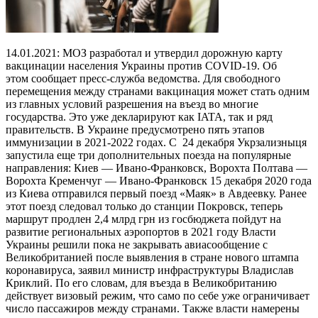
14.01.2021: МОЗ разработал и утвердил дорожную карту
вакцинации населения Украины против COVID-19. Об
этом сообщает пресс-служба ведомства. Для свободного
перемещения между странами вакцинация может стать одним
из главных условий разрешения на въезд во многие
государства. Это уже декларируют как IATA, так и ряд
правительств. В Украине предусмотрено пять этапов
иммунизации в 2021-2022 годах. С 24 декабря Укрзализныця
запустила еще три дополнительных поезда на популярные
направления: Киев — Ивано-Франковск, Ворохта Полтава —
Ворохта Кременчуг — Ивано-Франковск 15 декабря 2020 года
из Киева отправился первый поезд «Маяк» в Авдеевку. Ранее
этот поезд следовал только до станции Покровск, теперь
маршрут продлен 2,4 млрд грн из госбюджета пойдут на
развитие региональных аэропортов в 2021 году Власти
Украины решили пока не закрывать авиасообщение с
Великобританией после выявления в стране нового штампа
коронавируса, заявил министр инфраструктуры Владислав
Криклий. По его словам, для въезда в Великобританию
действует визовый режим, что само по себе уже ограничивает
число пассажиров между странами. Также власти намерены