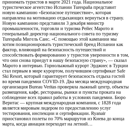
принимать туристов в марте 2021 года. Национальное
туристическое агентство Испании Turespaña представит
новую кампанию «Безопасное путешествие», которая
направлена ​​на мотивацию отдыхающих вернуться в страну.
Новую кампанию представили 3 декабря министр
промышленности, торговли и туризма Рейес Марото и
генеральный директор национального совета по туризму
Turespaña Мигель Санс. «С помощью этой кампании мы
хотим позиционировать туристический бренд Испании как
фактор, влияющий на безопасность путешествий и
способствовать формированию у туристов уверенности в том,
что они снова приедут в нашу безопасную страну», — сказал
Марото в интервью. Горнолыжный курорт Эрджиес в Турции
стал первым в мире курортом, получившим сертификат Safe
Ski Resort, который гарантирует безопасность отдыха гостей
во время пандемии COVID-19. Два месяца международная
организация Bureau Veritas проверяла лыжный центр, объекты
размещения, кафе, рестораны, рынки и пункты проката на
соблюдение всех правил работы в условиях пандемии. Бюро
Веритас — крупная международная компания, с 1828 года
является мировым лидером по предоставлению услуг
тестирования, инспекции и сертификации. Ryanair
приостановил полеты по 70% маршрутов из Киева до конца
марта, когда авиация переходит на летний…