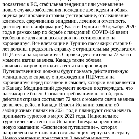
показателя в ЕС, стабильная тенденция или уменьшение
новых случаев заболевания последние две недели и общая
оценка реагирования страны (тестирование, отслеживание
контактов, сдерживания эпидемии, лечение и отчетность,
достоверность информации) Власти Турции с 30 декабря 2020
года в рамках мер по борьбе с пандемией COVID-19 ввели
требование для авиапассажиров по тестированию на
коронавирус. Все влетающие в Турцию пассажиры старше 6
лет должны предъявить справку с отрицательным результатом
ПЦР-теста на коронавирус. Справка действительна 72 часа с
момента взятия анализа. Канада также обязала
авиапассажиров проходить тесты на коронавирус.
Путешественники должны будут показать действительную
медицинскую справку о прохождении ПЦР-теста на
коронавирус перед посадкой в самолет, который направляется
в Канаду. Медицинский документ должен подтверждать, что
пассажир не болен. Согласно требованиям властей, срок
действия справки составляет 72 часа с момента сдачи анализа
до вылета рейса в Канаду. Власти Испании заявили об
амбициозных планах на 2021 год и планируют снова начать
принимать туристов в марте 2021 года. Национальное
туристическое агентство Испании Turespaña представит
новую кампанию «Безопасное путешествие», которая
направлена ​​на мотивацию отдыхающих вернуться в страну.
Новую кампанию представили 3 декабря министр