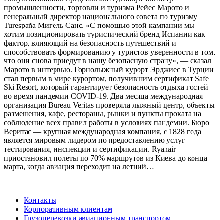
промышленности, торговли и туризма Рейес Марото и
генеральный директор национального совета по туризму
Turespaña Мигель Санс. «С помощью этой кампании мы
хотим позиционировать туристический бренд Испании как
фактор, влияющий на безопасность путешествий и
способствовать формированию у туристов уверенности в том,
что они снова приедут в нашу безопасную страну», — сказал
Марото в интервью. Горнолыжный курорт Эрджиес в Турции
стал первым в мире курортом, получившим сертификат Safe
Ski Resort, который гарантирует безопасность отдыха гостей
во время пандемии COVID-19. Два месяца международная
организация Bureau Veritas проверяла лыжный центр, объекты
размещения, кафе, рестораны, рынки и пункты проката на
соблюдение всех правил работы в условиях пандемии. Бюро
Веритас — крупная международная компания, с 1828 года
является мировым лидером по предоставлению услуг
тестирования, инспекции и сертификации. Ryanair
приостановил полеты по 70% маршрутов из Киева до конца
марта, когда авиация переходит на летний…
Контакты
Корпоративным клиентам
Грузоперевозки авиационным транспортом