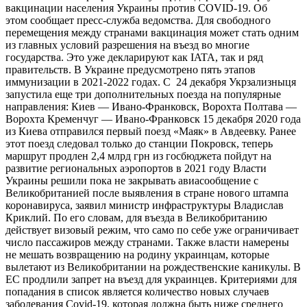
вакцинации населения Украины против COVID-19. Об
этом сообщает пресс-служба ведомства. Для свободного
перемещения между странами вакцинация может стать одним
из главных условий разрешения на въезд во многие
государства. Это уже декларируют как IATA, так и ряд
правительств. В Украине предусмотрено пять этапов
иммунизации в 2021-2022 годах. С 24 декабря Укрзализныця
запустила еще три дополнительных поезда на популярные
направления: Киев — Ивано-Франковск, Ворохта Полтава —
Ворохта Кременчуг — Ивано-Франковск 15 декабря 2020 года
из Киева отправился первый поезд «Маяк» в Авдеевку. Ранее
этот поезд следовал только до станции Покровск, теперь
маршрут продлен 2,4 млрд грн из госбюджета пойдут на
развитие региональных аэропортов в 2021 году Власти
Украины решили пока не закрывать авиасообщение с
Великобританией после выявления в стране нового штампа
коронавируса, заявил министр инфраструктуры Владислав
Криклий. По его словам, для въезда в Великобританию
действует визовый режим, что само по себе уже ограничивает
число пассажиров между странами. Также власти намерены
не мешать возвращению на родину украинцам, которые
вылетают из Великобритании на рождественские каникулы. В
ЕС продлили запрет на въезд для украинцев. Критериями для
попадания в список является количество новых случаев
заболевания Covid-19, которая должна быть ниже среднего