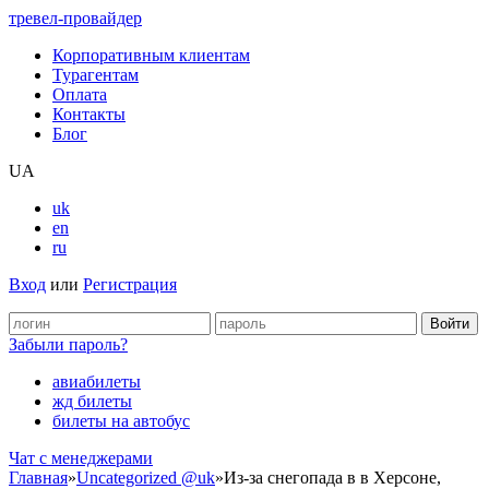
тревел-провайдер
Корпоративным клиентам
Турагентам
Оплата
Контакты
Блог
UA
uk
en
ru
Вход
или
Регистрация
Забыли пароль?
авиабилеты
жд билеты
билеты на автобус
Чат c менеджерами
Главная
»
Uncategorized @uk
»
Из-за снегопада в в Херсоне,