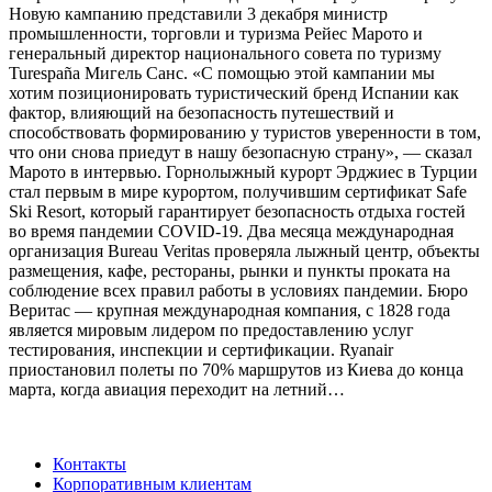
Новую кампанию представили 3 декабря министр
промышленности, торговли и туризма Рейес Марото и
генеральный директор национального совета по туризму
Turespaña Мигель Санс. «С помощью этой кампании мы
хотим позиционировать туристический бренд Испании как
фактор, влияющий на безопасность путешествий и
способствовать формированию у туристов уверенности в том,
что они снова приедут в нашу безопасную страну», — сказал
Марото в интервью. Горнолыжный курорт Эрджиес в Турции
стал первым в мире курортом, получившим сертификат Safe
Ski Resort, который гарантирует безопасность отдыха гостей
во время пандемии COVID-19. Два месяца международная
организация Bureau Veritas проверяла лыжный центр, объекты
размещения, кафе, рестораны, рынки и пункты проката на
соблюдение всех правил работы в условиях пандемии. Бюро
Веритас — крупная международная компания, с 1828 года
является мировым лидером по предоставлению услуг
тестирования, инспекции и сертификации. Ryanair
приостановил полеты по 70% маршрутов из Киева до конца
марта, когда авиация переходит на летний…
Контакты
Корпоративным клиентам