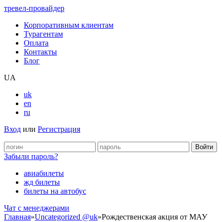
тревел-провайдер
Корпоративным клиентам
Турагентам
Оплата
Контакты
Блог
UA
uk
en
ru
Вход
или
Регистрация
Забыли пароль?
авиабилеты
жд билеты
билеты на автобус
Чат c менеджерами
Главная
»
Uncategorized @uk
»
Рождественская акция от МАУ