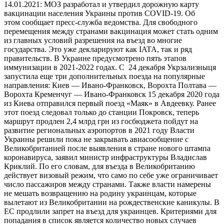
14.01.2021: МОЗ разработал и утвердил дорожную карту
вакцинации населения Украины против COVID-19. Об
этом сообщает пресс-служба ведомства. Для свободного
перемещения между странами вакцинация может стать одним
из главных условий разрешения на въезд во многие
государства. Это уже декларируют как IATA, так и ряд
правительств. В Украине предусмотрено пять этапов
иммунизации в 2021-2022 годах. С 24 декабря Укрзализныця
запустила еще три дополнительных поезда на популярные
направления: Киев — Ивано-Франковск, Ворохта Полтава —
Ворохта Кременчуг — Ивано-Франковск 15 декабря 2020 года
из Киева отправился первый поезд «Маяк» в Авдеевку. Ранее
этот поезд следовал только до станции Покровск, теперь
маршрут продлен 2,4 млрд грн из госбюджета пойдут на
развитие региональных аэропортов в 2021 году Власти
Украины решили пока не закрывать авиасообщение с
Великобританией после выявления в стране нового штампа
коронавируса, заявил министр инфраструктуры Владислав
Криклий. По его словам, для въезда в Великобританию
действует визовый режим, что само по себе уже ограничивает
число пассажиров между странами. Также власти намерены
не мешать возвращению на родину украинцам, которые
вылетают из Великобритании на рождественские каникулы. В
ЕС продлили запрет на въезд для украинцев. Критериями для
попадания в список является количество новых случаев