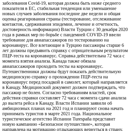
заболевания Covid-19, которая должна быть ниже среднего
показателя в ЕС, стабильная тенденция или уменьшение
новых случаев заболевания последние две недели и общая
оценка реагирования страны (тестирование, отслеживание
контактов, сдерживания эпидемии, лечение и отчетность,
достоверность информации) Власти Турции с 30 декабря 2020
года в рамках мер по борьбе с пандемией COVID-19 ввели
требование для авиапассажиров по тестированию на
коронавирус. Все влетающие в Турцию пассажиры старше 6
лет должны предъявить справку с отрицательным результатом
ПЦР-теста на коронавирус. Справка действительна 72 часа с
момента взятия анализа. Канада также обязала
авиапассажиров проходить тесты на коронавирус.
Путешественники должны будут показать действительную
медицинскую справку о прохождении ПЦР-теста на
коронавирус перед посадкой в самолет, который направляется
в Канаду. Медицинский документ должен подтверждать, что
пассажир не болен. Согласно требованиям властей, срок
действия справки составляет 72 часа с момента сдачи анализа
до вылета рейса в Канаду. Власти Испании заявили об
амбициозных планах на 2021 год и планируют снова начать
принимать туристов в марте 2021 года. Национальное
туристическое агентство Испании Turespaña представит
новую кампанию «Безопасное путешествие», которая
направлена ​​на мотивацию отдыхающих вернуться в страну.