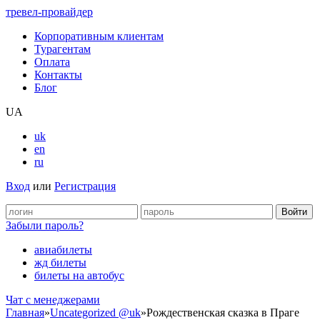
тревел-провайдер
Корпоративным клиентам
Турагентам
Оплата
Контакты
Блог
UA
uk
en
ru
Вход
или
Регистрация
Забыли пароль?
авиабилеты
жд билеты
билеты на автобус
Чат c менеджерами
Главная
»
Uncategorized @uk
»
Рождественская сказка в Праге