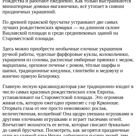
Рождества и работают ежедневно. Как только выстраиваются
миниатюрные домики-магазинчики, всё утопает в сиянии
праздничных украшений.
По древней пражской брусчатке устраивают две самых
лучших рождественских ярмарки — на длинном склоне
Вацлавской площади и среди средневековых зданий на
Староместской площади.
Здесь можно приобрести необычные елочные украшения
ручной работы, чудесные фарфоровые куклы, колокольчики,
украшения из соломы, расписные имбирные пряники с медом,
марципаны, ореховое печенье с ромом, тёплые шарфы и
шапки, традиционные кнедлики, глинтвейн и медовуху и
конечно пряную Бехеровку.
Главную лесную красавицу,которая уже традиционно входит в
число самых красивых рождественских елок Европы,
устанавливают на Староместской площади. Это огромная
живая ель, которую ежегодно привозят с гор Крконоше.
Оторвать глаза от нее просто невозможно: рослая,
величественная, волшебная! Она щедро увешана игрушками и
другими елочными игрушками и играет тысячами огней.
Впечатляет мохнатость ее веток, которые свисают буквально
до самой брусчатки. Посмотреть, как загорятся праздничные
огни на главной елке Чехии, собираются тысячи людей, тем