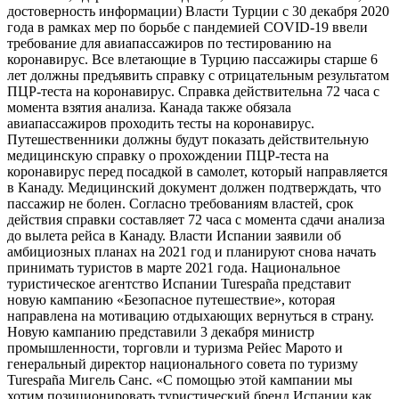
достоверность информации) Власти Турции с 30 декабря 2020
года в рамках мер по борьбе с пандемией COVID-19 ввели
требование для авиапассажиров по тестированию на
коронавирус. Все влетающие в Турцию пассажиры старше 6
лет должны предъявить справку с отрицательным результатом
ПЦР-теста на коронавирус. Справка действительна 72 часа с
момента взятия анализа. Канада также обязала
авиапассажиров проходить тесты на коронавирус.
Путешественники должны будут показать действительную
медицинскую справку о прохождении ПЦР-теста на
коронавирус перед посадкой в самолет, который направляется
в Канаду. Медицинский документ должен подтверждать, что
пассажир не болен. Согласно требованиям властей, срок
действия справки составляет 72 часа с момента сдачи анализа
до вылета рейса в Канаду. Власти Испании заявили об
амбициозных планах на 2021 год и планируют снова начать
принимать туристов в марте 2021 года. Национальное
туристическое агентство Испании Turespaña представит
новую кампанию «Безопасное путешествие», которая
направлена ​​на мотивацию отдыхающих вернуться в страну.
Новую кампанию представили 3 декабря министр
промышленности, торговли и туризма Рейес Марото и
генеральный директор национального совета по туризму
Turespaña Мигель Санс. «С помощью этой кампании мы
хотим позиционировать туристический бренд Испании как