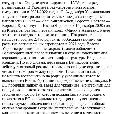
государства. Это уже декларируют как IATA, так и ряд
правительств. В Украине предусмотрено пять этапов
иммунизации в 2021-2022 годах. С 24 декабря Укрзализныця
запустила еще три дополнительных поезда на популярные
направления: Киев — Ивано-Франковск, Ворохта Полтава —
Ворохта Кременчуг — Ивано-Франковск 15 декабря 2020 года
из Киева отправился первый поезд «Маяк» в Авдеевку. Ранее
этот поезд следовал только до станции Покровск, теперь
маршрут продлен 2,4 млрд грн из госбюджета пойдут на
развитие региональных аэропортов в 2021 году Власти
Украины решили пока не закрывать авиасообщение с
Великобританией после выявления в стране нового штампа
коронавируса, заявил министр инфраструктуры Владислав
Криклий. По его словам, для въезда в Великобританию
действует визовый режим, что само по себе уже ограничивает
число пассажиров между странами. Также власти намерены
не мешать возвращению на родину украинцам, которые
вылетают из Великобритании на рождественские каникулы. В
ЕС продлили запрет на въезд для украинцев. Критериями для
попадания в список является количество новых случаев
заболевания Covid-19, которая должна быть ниже среднего
показателя в ЕС, стабильная тенденция или уменьшение
новых случаев заболевания последние две недели и общая
оценка реагирования страны (тестирование, отслеживание
контактов, сдерживания эпидемии, лечение и отчетность,