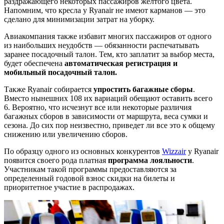
раздражающего некоторых пассажиров желтого цвета.
Напомним, что кресла у Ryanair не имеют карманов — это
сделано для минимизации затрат на уборку.
Авиакомпания также избавит многих пассажиров от одного
из наибольших неудобств — обязанности распечатывать
заранее посадочный талон. Тем, кто заплатит за выбор места,
будет обеспечена
автоматическая регистрация и
мобильный посадочный талон.
Также Ryanair собирается
упростить багажные сборы
.
Вместо нынешних 108 их вариаций обещают оставить всего
6. Вероятно, что исчезнут все или некоторые различия
багажных сборов в зависимости от маршрута, веса сумки и
сезона. До сих пор неизвестно, приведет ли все это к общему
снижению или увеличению сборов.
По образцу одного из основных конкурентов
Wizzair
у Ryanair
появится своего рода платная
программа лояльности
.
Участникам такой программы предоставляются за
определенный годовой взнос скидки на билеты и
приоритетное участие в распродажах.