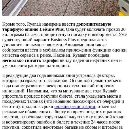
Кроме того, Ryanair намерена ввести
дополнительную
тарифную опцию Leisure Plus
. Она будет включать провоз 20
килограмм багажа, приоритетную посадку и выбор места. Уже
существующий вариант Business Plus предполагается
дополнить новыми сервисами. Авиакомпания также
собирается ввести в мобильном приложении функцию оценки
качества сервиса в рейсе. Наконец, Ryanair пообещала
несколько снизить тарифы
ввиду падения нефтяных цен и
уменьшения расходов на топливо.
Предыдущие два года авиакомпания устраняла факторы,
которые раздражают пассажиров. Основной целью третьего
года станет развитие электронных технологий и прочих
инноваций. Напомним, что за минувшие два года Ryanair
упростила процесс покупки билета, стала указывать места в
посадочных талонах (что избавило пассажиров от очередей и
беготни), продлила сроки
онлайн-регистрации
, отменила
рекламные объявления на борту во время поздних и ранних
полетов, разрешила вторую маленькую сумку в ручной клади
и корректировку ошибок в билете в течение 24 часов после
покупки, сократила некоторые багажные сборы и штрафы за