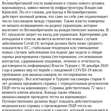
Великобританией после выявления в стране нового штампа
коронавируса, заявил министр инфраструктуры Владислав
Криклий. По его словам, для въезда в Великобританию
действует визовый режим, что само по себе уже ограничивает
число пассажиров между странами. Также власти намерены
не мешать возвращению на родину украинцам, которые
вылетают из Великобритании на рождественские каникулы. В
ЕС продлили запрет на въезд для украинцев. Критериями для
попадания в список является количество новых случаев
заболевания Covid-19, которая должна быть ниже среднего
показателя в ЕС, стабильная тенденция или уменьшение
новых случаев заболевания последние две недели и общая
оценка реагирования страны (тестирование, отслеживание
контактов, сдерживания эпидемии, лечение и отчетность,
достоверность информации) Власти Турции с 30 декабря 2020
года в рамках мер по борьбе с пандемией COVID-19 ввели
требование для авиапассажиров по тестированию на
коронавирус. Все влетающие в Турцию пассажиры старше 6
лет должны предъявить справку с отрицательным результатом
ПЦР-теста на коронавирус. Справка действительна 72 часа с
момента взятия анализа. Канада также обязала
авиапассажиров проходить тесты на коронавирус.
Путешественники должны будут показать действительную
медицинскую справку о прохождении ПЦР-теста на
коронавирус перед посадкой в самолет, который направляется