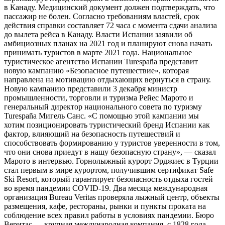
в Канаду. Медицинский документ должен подтверждать, что
пассажир не болен. Согласно требованиям властей, срок
действия справки составляет 72 часа с момента сдачи анализа
до вылета рейса в Канаду. Власти Испании заявили об
амбициозных планах на 2021 год и планируют снова начать
принимать туристов в марте 2021 года. Национальное
туристическое агентство Испании Turespaña представит
новую кампанию «Безопасное путешествие», которая
направлена ​​на мотивацию отдыхающих вернуться в страну.
Новую кампанию представили 3 декабря министр
промышленности, торговли и туризма Рейес Марото и
генеральный директор национального совета по туризму
Turespaña Мигель Санс. «С помощью этой кампании мы
хотим позиционировать туристический бренд Испании как
фактор, влияющий на безопасность путешествий и
способствовать формированию у туристов уверенности в том,
что они снова приедут в нашу безопасную страну», — сказал
Марото в интервью. Горнолыжный курорт Эрджиес в Турции
стал первым в мире курортом, получившим сертификат Safe
Ski Resort, который гарантирует безопасность отдыха гостей
во время пандемии COVID-19. Два месяца международная
организация Bureau Veritas проверяла лыжный центр, объекты
размещения, кафе, рестораны, рынки и пункты проката на
соблюдение всех правил работы в условиях пандемии. Бюро
Веритас — крупная международная компания, с 1828 года