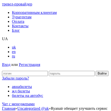
тревел-провайдер
Корпоративным клиентам
Турагентам
Оплата
Контакты
Блог
UA
uk
en
ru
Вход
или
Регистрация
Забыли пароль?
авиабилеты
жд билеты
билеты на автобус
Чат c менеджерами
Главная
»
Uncategorized @uk
»
Ryanair обещает улучшить сервис