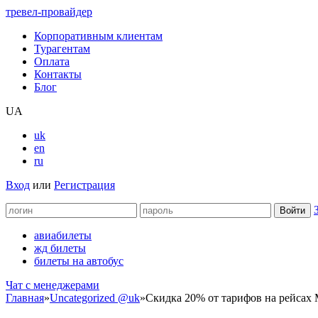
тревел-провайдер
Корпоративным клиентам
Турагентам
Оплата
Контакты
Блог
UA
uk
en
ru
Вход
или
Регистрация
авиабилеты
жд билеты
билеты на автобус
Чат c менеджерами
Главная
»
Uncategorized @uk
»
Скидка 20% от тарифов на рейсах