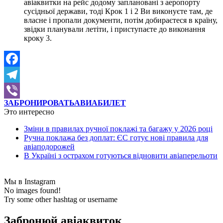
авіаквитки на рейс додому заплановані з аеропорту
сусідньої держави, тоді Крок 1 і 2 Ви виконуєте там, де
власне і пропали документи, потім добираєтеся в країну,
звідки планували летіти, і приступаєте до виконання
кроку 3.
Facebook
Telegram
ЗАБРОНИРОВАТЬ
АВИАБИЛЕТ
Viber
Это интересно
Зміни в правилах ручної поклажі та багажу у 2026 році
Ручна поклажа без доплат: ЄС готує нові правила для
авіаподорожей
В Україні з острахом готуються відновити авіаперельоти
Мы в Instagram
No images found!
Try some other hashtag or username
Забронюй авiаквиток