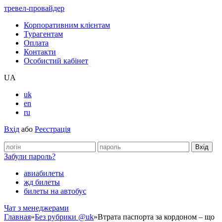
тревел-провайдер
Корпоративним клієнтам
Турагентам
Оплата
Контакти
Особистий кабінет
UA
uk
en
ru
Вхід
або
Реєстрація
Забули пароль?
авиабилеты
жд билеты
билеты на автобус
Чат з менеджерами
Главная
»
Без рубрики @uk
»
Втрата паспорта за кордоном – що