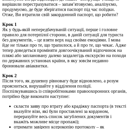
вирішили перестрахуватися – запам’ятовуємо, аналізуємо,
продумуємо, де буде зберігатися паспорт під час поїздки.
Отже, Ви втратили свій закордонний паспорт, що робити?
Крок 1
Як у будь-якій непередбачуваній ситуації, перше і головне
правило для потерпілої сторони, в даній ситуації для туриста
без документів, – це взяти верх над своїми емоціями. І мова
йде не тільки про те, що трапилося, а й про те, що чекає. Адже
тепер доведеться проміняти довгоочікуваний відпочинок на
пляжі або заплановану далеко заздалегідь екскурсію на походи
по державних установах країни, в яку зовсім недавно
бронювали авіаквитки.
Крок 2
Після того, як душевну рівновагу буде відновлено, а розум
проясниться, вирушайте у відділення поліції.
Поспілкувавшись із співробітниками правоохоронних органів,
потрібно буде виконати наступне:
скласти заяву про втрату або крадіжку паспорта (в тексті
вказуйте візи, які були проставлені за кордоном,
перерахуйте весь список загублених документів і
вкажіть можливе місце пропажі);
отримати завірену ксерокопію протоколу – як