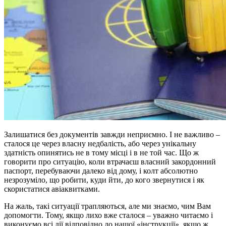
Залишатися без документів завжди неприємно. І не важливо –
сталося це через власну недбалість, або через унікальну
здатність опинятись не в тому місці і в не той час. Що ж
говорити про ситуацію, коли втрачаєш власний закордонний
паспорт, перебуваючи далеко від дому, і колт абсолютно
незрозуміло, що робити, куди йти, до кого звернутися і як
скористатися авіаквитками.
На жаль, такі ситуації трапляються, але ми знаємо, чим Вам
допомогти. Тому, якщо лихо вже сталося – уважно читаємо і
виконуємо всі дії відповідно до нашої «інструкції», якщо ж