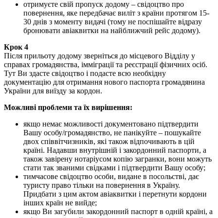
отримуєте свій пропуск додому – свідоцтво про
повернення, яке передбачає виліт з країни протягом 15-
30 днів з моменту видачі (тому не поспішайте відразу
бронювати авіаквитки на найближчий рейс додому).
Крок 4
Після прильоту додому зверніться до місцевого Відділу у
справах громадянства, імміграції та реєстрації фізичних осіб.
Тут Ви здасте свідоцтво і подасте всю необхідну
документацію для отримання нового паспорта громадянина
України для виїзду за кордон.
Можливі проблеми та їх вирішення:
якщо немає можливості документовано підтвердити
Вашу особу/громадянство, не панікуйте – пошукайте
двох співвітчизників, які також відпочивають в цій
країні. Надавши внутрішній і закордонний паспорти, а
також завірену нотаріусом копію загранки, вони можуть
стати так званими свідками і підтвердити Вашу особу;
тимчасове свідоцтво особи, видане в посольстві, дає
туристу право тільки на повернення в Україну.
Придбати з цим актом авіаквитки і перетнути кордони
інших країн не вийде;
якщо Ви загубили закордонний паспорт в одній країні, а