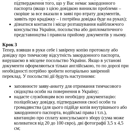
підтвердження того, що у Вас немає закордонного
паспорта (якщо з цією довідкою виникли проблеми –
скоріше за все вказали в заяві про втрату документів,
заявіть про крадіжку – і потрібна довідка буде на руках);
дізнатися контакти і місце розташування найближчого
консульства України, посольства або дипломатичного
представництва і правила прийому документів у ньому.
Крок 3
Тепер, взявши в руки себе і завірену копію протоколу або
довідку про тимчасову відсутність закордонного паспорта,
вирушаємо в місцеве посольство України. Якщо в установі
документи оформляються тільки англійською, то по дорозі при
необхідності потрібно зробити нотаріально завірений
переклад. У посольстві дії будуть наступними:
заповнюєте заяву-анкету для отримання тимчасового
свідоцтва особи на повернення в Україну;
надаєте службовцям всю необхідну документацію:
поліцейську довідку, підтвердження своєї особи та
громадянства (для цього підійде копія внутрішнього або
закордонного паспорта, водійські права і т.п.),
квитанцію про сплату консульського збору (сума може
коливатися від 20 до 100 євро), дві фотографії 3,5 х 4,5
см;