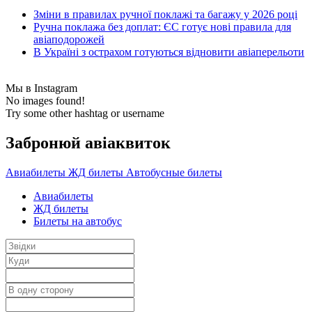
Зміни в правилах ручної поклажі та багажу у 2026 році
Ручна поклажа без доплат: ЄС готує нові правила для
авіаподорожей
В Україні з острахом готуються відновити авіаперельоти
Мы в Instagram
No images found!
Try some other hashtag or username
Забронюй авiаквиток
Авиабилеты
ЖД билеты
Автобусные билеты
Авиабилеты
ЖД билеты
Билеты на автобус