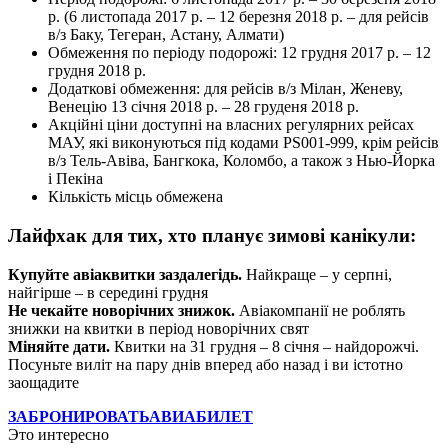
р. (6 листопада 2017 р. – 12 березня 2018 р. – для рейсів
в/з Баку, Тегеран, Астану, Алмати)
Обмеження по періоду подорожі: 12 грудня 2017 р. – 12
грудня 2018 р.
Додаткові обмеження: для рейсів в/з Мілан, Женеву,
Венецію 13 січня 2018 р. – 28 груденя 2018 р.
Акційні ціни доступні на власних регулярних рейсах
МАУ, які виконуються під кодами PS001-999, крім рейсів
в/з Тель-Авіва, Бангкока, Коломбо, а також з Нью-Йорка
і Пекіна
Кількість місць обмежена
Лайфхак для тих, хто планує зимові канікули:
Купуйте авіаквитки заздалегідь.
Найкраще – у серпні,
найгірше – в середині грудня
Не чекайте новорічних знижок.
Авіакомпанії не роблять
знижки на квитки в період новорічних свят
Міняйте дати.
Квитки на 31 грудня – 8 січня – найдорожчі.
Посуньте виліт на пару днів вперед або назад і ви істотно
заощадите
ЗАБРОНИРОВАТЬ
АВИАБИЛЕТ
Это интересно