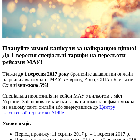
Плануйте зимові канікули за найкращою ціною!
До 1 вересня спеціальні тарифи на перельоти
рейсами МАУ!
Тільки
до 1 вересня 2017 року
бронюйте авіаквитки онлайн
на рейси авіакомпанії МАУ в Європу, Азію, США і Близький
Схід
зі знижкою 5%!
Спеціальна пропозиція на рейси МАУ з вильотом з міст
України. Забронювати квитки за акційними тарифами можна
на нашому сайті онлайн або звернувшись до
Центру
клієнтської підтримки Airlife.
Умови акції:
Період продажу: 11 серпня 2017 р. – 1 вересня 2017 р.
Період подорожі: 6 листопада 2017 р. – 30 березеня 2018