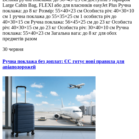
Large Cabin Bag, FLEXI або для власників easyJet Plus Ручна
поклажа: до 8 кг Розмір: 55×40×23 см Особиста річ: 40×30×10
см 1 ручна поклажа до 55×35×25 см 1 особиста річ до
40×30×15 см Ручна поклажа: 56×45×25 см до 23 кг Особиста
річ: 40×30×15 см до 23 кг Особиста річ: 30×40×10 см Ручна
поклажа: 55×40×23 см Загальна вага: до 8 кг для обох
предметів разом
30 червня
Ручна поклажа без доплат: ЄС готує нові правила для
авіаподорожей