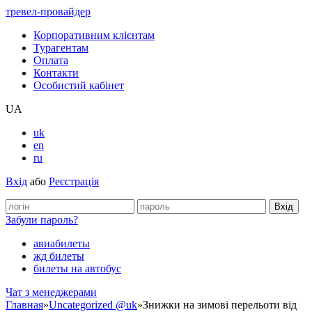
тревел-провайдер
Корпоративним клієнтам
Турагентам
Оплата
Контакти
Особистий кабінет
UA
uk
en
ru
Вхід
або
Реєстрація
Забули пароль?
авиабилеты
жд билеты
билеты на автобус
Чат з менеджерами
Главная
»
Uncategorized @uk
»
Знижки на зимові перельоти від