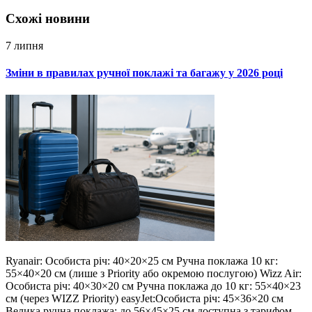
Схожi новини
7 липня
Зміни в правилах ручної поклажі та багажу у 2026 році
Ryanair: Особиста річ: 40×20×25 см Ручна поклажа 10 кг:
55×40×20 см (лише з Priority або окремою послугою) Wizz Air:
Особиста річ: 40×30×20 см Ручна поклажа до 10 кг: 55×40×23
см (через WIZZ Priority) easyJet:Особиста річ: 45×36×20 см
Велика ручна поклажа: до 56×45×25 см доступна з тарифом