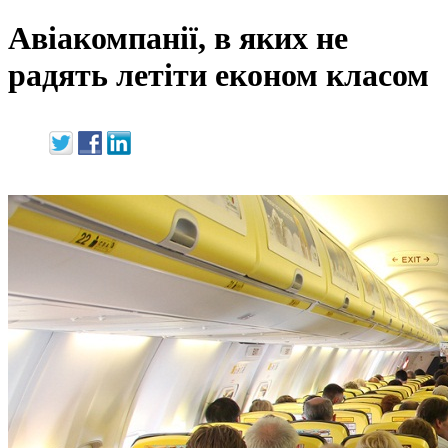
Авіакомпанії, в яких не
радять летіти економ класом