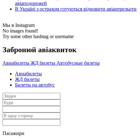
авіаподорожей
В Україні з острахом готуються відновити авіаперельоти
Мы в Instagram
No images found!
Try some other hashtag or username
Забронюй авiаквиток
Авиабилеты
ЖД билеты
Автобусные билеты
Авиабилеты
ЖД билеты
Билеты на автобус
Пасажири