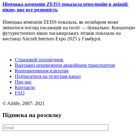
Німецька компанія ZEISS показала революцію в авіації:
вікно, яке все розповість
Німецька компанія ZEISS показала, як незабаром може
змінитися погляд пасажирів на політ — буквально. Концепцію
футуристичних вікон пасажирських літаків показали на
виставці Aircraft Interiors Expo 2025 у Гамбурзі.
Страховий посередник
Вантажні перевезення авіаційним транспортом
Корпоративним клієнтам
Підписатися на телеграм канал
Про нас
Контакти
FAQ
© Airlife, 2007- 2021
Підписка на розсилку