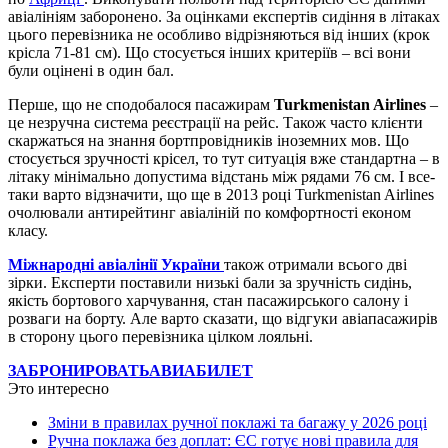
авіалініям заборонено. За оцінками експертів сидіння в літаках
цього перевізника не особливо відрізняються від інших (крок
крісла 71-81 см). Що стосується інших критеріїв – всі вони
були оцінені в один бал.
Перше, що не сподобалося пасажирам
Turkmenistan Airlines
–
це незручна система реєстрації на рейс. Також часто клієнти
скаржаться на знання бортпровідників іноземних мов. Що
стосується зручності крісел, то тут ситуація вже стандартна – в
літаку мінімально допустима відстань між рядами 76 см. І все-
таки варто відзначити, що ще в 2013 році Turkmenistan Airlines
очолювали антирейтинг авіаліній по комфортності економ
класу.
Міжнародні авіалінії України
також отримали всього дві
зірки. Експерти поставили низькі бали за зручність сидінь,
якість бортового харчування, стан пасажирського салону і
розваги на борту. Але варто сказати, що відгуки авіапасажирів
в сторону цього перевізника цілком лояльні.
ЗАБРОНИРОВАТЬ
АВИАБИЛЕТ
Это интересно
Зміни в правилах ручної поклажі та багажу у 2026 році
Ручна поклажа без доплат: ЄС готує нові правила для