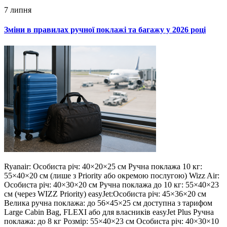
7 липня
Зміни в правилах ручної поклажі та багажу у 2026 році
Ryanair: Особиста річ: 40×20×25 см Ручна поклажа 10 кг:
55×40×20 см (лише з Priority або окремою послугою) Wizz Air:
Особиста річ: 40×30×20 см Ручна поклажа до 10 кг: 55×40×23
см (через WIZZ Priority) easyJet:Особиста річ: 45×36×20 см
Велика ручна поклажа: до 56×45×25 см доступна з тарифом
Large Cabin Bag, FLEXI або для власників easyJet Plus Ручна
поклажа: до 8 кг Розмір: 55×40×23 см Особиста річ: 40×30×10