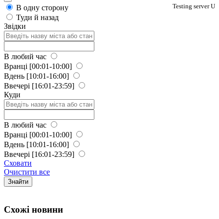
Testing server U
В одну сторону
Туди й назад
Звідки
В любий час
Вранці
[00:01-10:00]
Вдень
[10:01-16:00]
Ввечері
[16:01-23:59]
Куди
В любий час
Вранці
[00:01-10:00]
Вдень
[10:01-16:00]
Ввечері
[16:01-23:59]
Сховати
Очистити все
Знайти
Схожi новини