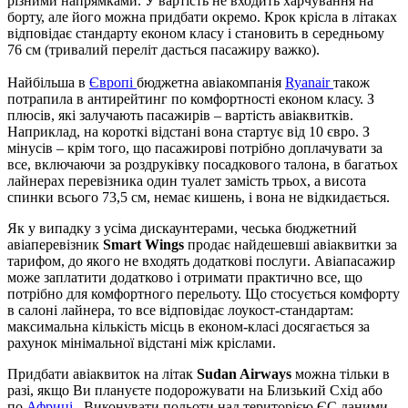
різними напрямками. У вартість не входить харчування на
борту, але його можна придбати окремо. Крок крісла в літаках
відповідає стандарту економ класу і становить в середньому
76 см (тривалий переліт дасться пасажиру важко).
Найбільша в
Європі
бюджетна авіакомпанія
Ryanair
також
потрапила в антирейтинг по комфортності економ класу. З
плюсів, які залучають пасажирів – вартість авіаквитків.
Наприклад, на короткі відстані вона стартує від 10 євро. З
мінусів – крім того, що пасажирові потрібно доплачувати за
все, включаючи за роздруківку посадкового талона, в багатьох
лайнерах перевізника один туалет замість трьох, а висота
спинки всього 73,5 см, немає кишень, і вона не відкидається.
Як у випадку з усіма дискаунтерами, чеська бюджетний
авіаперевізник
Smart Wings
продає найдешевші авіаквитки за
тарифом, до якого не входять додаткові послуги. Авіапасажир
може заплатити додатково і отримати практично все, що
потрібно для комфортного перельоту. Що стосується комфорту
в салоні лайнера, то все відповідає лоукост-стандартам:
максимальна кількість місць в економ-класі досягається за
рахунок мінімальної відстані між кріслами.
Придбати авіаквиток на літак
Sudan Airways
можна тільки в
разі, якщо Ви плануєте подорожувати на Близький Схід або
по
Африці
. Виконувати польоти над територією ЄС даними