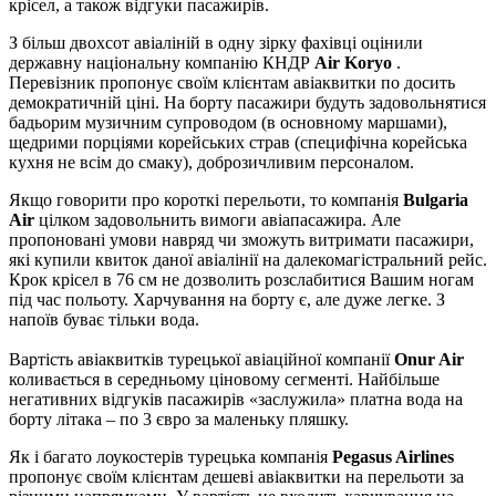
крісел, а також відгуки пасажирів.
З більш двохсот авіаліній в одну зірку фахівці оцінили
державну національну компанію КНДР
Air Koryo
.
Перевізник пропонує своїм клієнтам авіаквитки по досить
демократичній ціні. На борту пасажири будуть задовольнятися
бадьорим музичним супроводом (в основному маршами),
щедрими порціями корейських страв (специфічна корейська
кухня не всім до смаку), доброзичливим персоналом.
Якщо говорити про короткі перельоти, то компанія
Bulgaria
Air
цілком задовольнить вимоги авіапасажира. Але
пропоновані умови навряд чи зможуть витримати пасажири,
які купили квиток даної авіалінії на далекомагістральний рейс.
Крок крісел в 76 см не дозволить розслабитися Вашим ногам
під час польоту. Харчування на борту є, але дуже легке. З
напоїв буває тільки вода.
Вартість авіаквитків турецької авіаційної компанії
Onur Air
коливається в середньому ціновому сегменті. Найбільше
негативних відгуків пасажирів «заслужила» платна вода на
борту літака – по 3 євро за маленьку пляшку.
Як і багато лоукостерів турецька компанія
Pegasus Airlines
пропонує своїм клієнтам дешеві авіаквитки на перельоти за