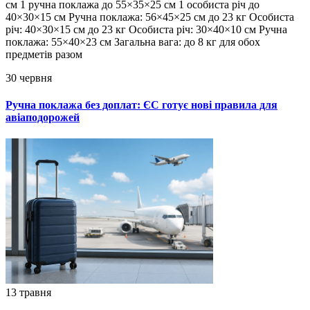
см 1 ручна поклажа до 55×35×25 см 1 особиста річ до
40×30×15 см Ручна поклажа: 56×45×25 см до 23 кг Особиста
річ: 40×30×15 см до 23 кг Особиста річ: 30×40×10 см Ручна
поклажа: 55×40×23 см Загальна вага: до 8 кг для обох
предметів разом
30 червня
Ручна поклажа без доплат: ЄС готує нові правила для
авіаподорожей
13 травня