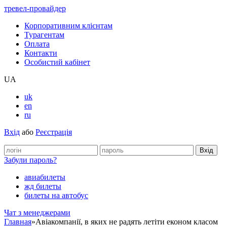
тревел-провайдер
Корпоративним клієнтам
Турагентам
Оплата
Контакти
Особистий кабінет
UA
uk
en
ru
Вхід
або
Реєстрація
Забули пароль?
авиабилеты
жд билеты
билеты на автобус
Чат з менеджерами
Главная
»
Авіакомпанії, в яких не радять летіти економ класом