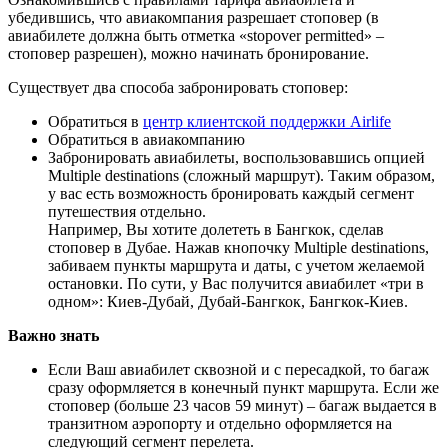
убедившись, что авиакомпания разрешает стоповер (в
авиабилете должна быть отметка «stopover permitted» –
стоповер разрешен), можно начинать бронирование.
Существует два способа забронировать стоповер:
Обратиться в
центр клиентской поддержки Airlife
Обратиться в авиакомпанию
Забронировать авиабилеты, воспользовавшись опцией
Multiple destinations (сложный маршрут). Таким образом,
у вас есть возможность бронировать каждый сегмент
путешествия отдельно.
Например, Вы хотите долететь в Бангкок, сделав
стоповер в Дубае. Нажав кнопочку Multiple destinations,
забиваем пункты маршрута и даты, с учетом желаемой
остановки. По сути, у Вас получится авиабилет «три в
одном»: Киев-Дубай, Дубай-Бангкок, Бангкок-Киев.
Важно знать
Если Ваш авиабилет сквозной и с пересадкой, то багаж
сразу оформляется в конечный пункт маршрута. Если же
стоповер (больше 23 часов 59 минут) – багаж выдается в
транзитном аэропорту и отдельно оформляется на
следующий сегмент перелета.