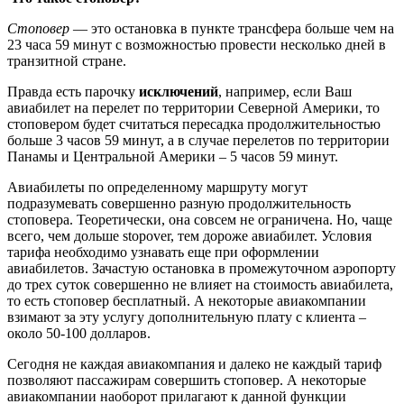
Стоповер
— это остановка в пункте трансфера больше чем на
23 часа 59 минут с возможностью провести несколько дней в
транзитной стране.
Правда есть парочку
исключений
, например, если Ваш
авиабилет на перелет по территории Северной Америки, то
стоповером будет считаться пересадка продолжительностью
больше 3 часов 59 минут, а в случае перелетов по территории
Панамы и Центральной Америки – 5 часов 59 минут.
Авиабилеты по определенному маршруту могут
подразумевать совершенно разную продолжительность
стоповера. Теоретически, она совсем не ограничена. Но, чаще
всего, чем дольше stopover, тем дороже авиабилет. Условия
тарифа необходимо узнавать еще при оформлении
авиабилетов. Зачастую остановка в промежуточном аэропорту
до трех суток совершенно не влияет на стоимость авиабилета,
то есть стоповер бесплатный. А некоторые авиакомпании
взимают за эту услугу дополнительную плату с клиента –
около 50-100 долларов.
Сегодня не каждая авиакомпания и далеко не каждый тариф
позволяют пассажирам совершить стоповер. А некоторые
авиакомпании наоборот прилагают к данной функции