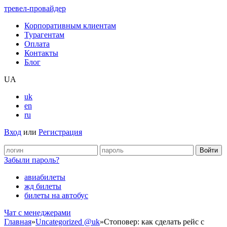
тревел-провайдер
Корпоративным клиентам
Турагентам
Оплата
Контакты
Блог
UA
uk
en
ru
Вход
или
Регистрация
Забыли пароль?
авиабилеты
жд билеты
билеты на автобус
Чат c менеджерами
Главная
»
Uncategorized @uk
»
Стоповер: как сделать рейс с