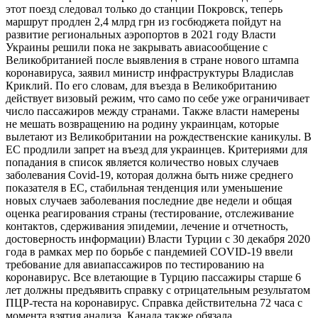
этот поезд следовал только до станции Покровск, теперь
маршрут продлен 2,4 млрд грн из госбюджета пойдут на
развитие региональных аэропортов в 2021 году Власти
Украины решили пока не закрывать авиасообщение с
Великобританией после выявления в стране нового штампа
коронавируса, заявил министр инфраструктуры Владислав
Криклий. По его словам, для въезда в Великобританию
действует визовый режим, что само по себе уже ограничивает
число пассажиров между странами. Также власти намерены
не мешать возвращению на родину украинцам, которые
вылетают из Великобритании на рождественские каникулы. В
ЕС продлили запрет на въезд для украинцев. Критериями для
попадания в список является количество новых случаев
заболевания Covid-19, которая должна быть ниже среднего
показателя в ЕС, стабильная тенденция или уменьшение
новых случаев заболевания последние две недели и общая
оценка реагирования страны (тестирование, отслеживание
контактов, сдерживания эпидемии, лечение и отчетность,
достоверность информации) Власти Турции с 30 декабря 2020
года в рамках мер по борьбе с пандемией COVID-19 ввели
требование для авиапассажиров по тестированию на
коронавирус. Все влетающие в Турцию пассажиры старше 6
лет должны предъявить справку с отрицательным результатом
ПЦР-теста на коронавирус. Справка действительна 72 часа с
момента взятия анализа. Канада также обязала