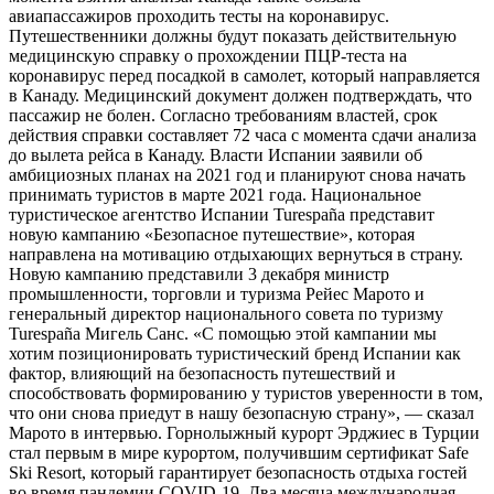
авиапассажиров проходить тесты на коронавирус.
Путешественники должны будут показать действительную
медицинскую справку о прохождении ПЦР-теста на
коронавирус перед посадкой в самолет, который направляется
в Канаду. Медицинский документ должен подтверждать, что
пассажир не болен. Согласно требованиям властей, срок
действия справки составляет 72 часа с момента сдачи анализа
до вылета рейса в Канаду. Власти Испании заявили об
амбициозных планах на 2021 год и планируют снова начать
принимать туристов в марте 2021 года. Национальное
туристическое агентство Испании Turespaña представит
новую кампанию «Безопасное путешествие», которая
направлена ​​на мотивацию отдыхающих вернуться в страну.
Новую кампанию представили 3 декабря министр
промышленности, торговли и туризма Рейес Марото и
генеральный директор национального совета по туризму
Turespaña Мигель Санс. «С помощью этой кампании мы
хотим позиционировать туристический бренд Испании как
фактор, влияющий на безопасность путешествий и
способствовать формированию у туристов уверенности в том,
что они снова приедут в нашу безопасную страну», — сказал
Марото в интервью. Горнолыжный курорт Эрджиес в Турции
стал первым в мире курортом, получившим сертификат Safe
Ski Resort, который гарантирует безопасность отдыха гостей
во время пандемии COVID-19. Два месяца международная