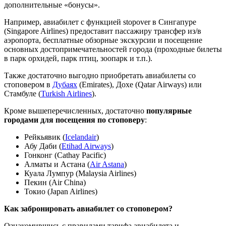
дополнительные «бонусы».
Например, авиабилет с функцией stopover в Сингапуре
(Singapore Airlines) предоставит пассажиру трансфер из/в
аэропорта, бесплатные обзорные экскурсии и посещение
основных достопримечательностей города (проходные билеты
в парк орхидей, парк птиц, зоопарк и т.п.).
Также достаточно выгодно приобретать авиабилеты со
стоповером в
Дубаях
(Emirates), Дохе (Qatar Airways) или
Стамбуле (
Turkish Airlines
).
Кроме вышеперечисленных, достаточно
популярные
городами для посещения по стоповеру
:
Рейкьявик (
Icelandair
)
Абу Даби (
Etihad Airways
)
Гонконг (Cathay Pacific)
Алматы и Астана (
Air Astana
)
Куала Лумпур (Malaysia Airlines)
Пекин (Air China)
Токио (Japan Airlines)
Как забронировать авиабилет со стоповером?
Ознакомившись с правилами тарифа авиабилета и